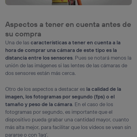
el marketing o análisis se realizará en función de las
actividades de navegación de los miembros del hogar
que hayan dado su consentimiento.
Si utilizas
datos móviles
, el marketing será más
Aspectos a tener en cuenta antes de
personalizado, ya que se basará únicamente en la
su compra
navegación del usuario del móvil.
Puedes gestionar los consentimientos Utiq seleccionando
Una de las
características a tener en cuenta a la
“Administrar Utiq” en la parte inferior de esta página web o
hora de comprar una cámara de este tipo es la
visitando el
portal de privacidad de Utiq
distancia entre los sensores
. Pues se notará menos la
(“consenthub”)
. Para más información, consulta
la
política de privacidad de Utiq
.
unión de las imágenes si las lentes de las cámaras de
dos sensores están más cerca.
Otro de los aspectos a destacar es
la calidad de la
imagen, los fotogramas por segundo (fps) o el
tamaño y peso de la cámara
. En el caso de los
fotogramas por segundo, es importante que el
dispositivo pueda grabar una cantidad mayor, cuanto
más alta mejor, para facilitar que los vídeos se vean sin
pararse o con ‘lag’.