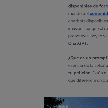
Este iden
conecte s
disponibles de for
Típicame
mundo del
contenid
Si util
chatbots disponibles
realiz
hayan 
imagen, aunque el re
Si util
preocupes, hoy te va
únicam
ChatGPT.
Puedes ge
inferior 
Para más 
¿Qué es un promp
esencia de la solicitu
tu petición
. Cuán m
que diferencia un bu