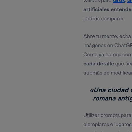
válidos para
Grok
,
G
artificiales entend
podrás comparar.
Abre tu mente, echa 
imágenes en ChatGPT
Como ya hemos come
cada detalle
que tie
además de modificarl
«Una ciudad f
romana antig
Utilizar prompts par
ejemplares o lugares