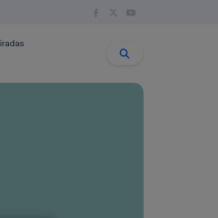
iradas
Buscar:
Buscar