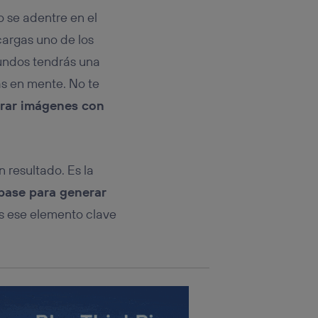
rsona que
tificador.
 se adentre en el
cargas uno de los
sis se
gundos tendrás una
 hogar que
as en mente. No te
sará
rar imágenes con
n la parte
onsenthub”)
.
 resultado. Es la
base para generar
es ese elemento clave