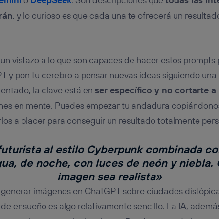
emini
o
DeepSeek
. Son descripciones que
todas las int
erán
, y lo curioso es que cada una te ofrecerá un resultad
un vistazo a lo que son capaces de hacer estos prompts 
 y pon tu cerebro a pensar nuevas ideas siguiendo una d
ntado, la clave está en
ser específico y no cortarte a
nes en mente. Puedes empezar tu andadura copiándonos
os a placer para conseguir un resultado totalmente pers
uturista al estilo Cyberpunk combinada co
ua, de noche, con luces de neón y niebla. 
imagen sea realista»
a generar imágenes en ChatGPT sobre ciudades distópica
 de ensueño es algo relativamente sencillo. La IA, además