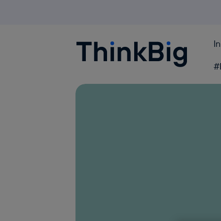
I
Blogthinkbig.com
#