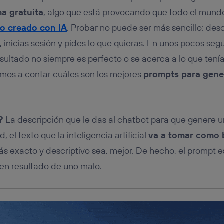
tificador se asigna a la conexión de internet, por lo que cualquier pe
u dispositivo y consienta el uso de la tecnología recibirá el mismo iden
ma gratuita
, algo que está provocando que todo el mundo
nte:
o creado con IA
. Probar no puede ser más sencillo: des
izas una
conexión de banda ancha
(p. ej., Wi-Fi), el marketing o análi
, inicias sesión y pides lo que quieras. En unos pocos se
ará en función de las actividades de navegación de los miembros del
dado su consentimiento.
sultado no siempre es perfecto o se acerca a lo que tení
izas
datos móviles
, el marketing será más personalizado, ya que se ba
mos a contar cuáles son los mejores
prompts para gene
ente en la navegación del usuario del móvil.
stionar los consentimientos Utiq seleccionando “Administrar Utiq” e
de esta página web o visitando el
portal de privacidad de Utiq (“c
información, consulta la
política de privacidad de Utiq
.
t?
La descripción que le das al chatbot para que genere un
d, el texto que la inteligencia artificial
va a tomar como 
ás exacto y descriptivo sea, mejor. De hecho, el prompt 
en resultado de uno malo.