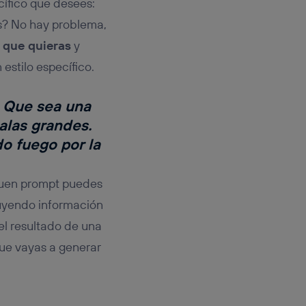
cífico que desees:
os? No hay problema,
que quieras
y
estilo específico.
. Que sea una
 alas grandes.
o fuego por la
 buen prompt puedes
uyendo información
 el resultado de una
que vayas a generar