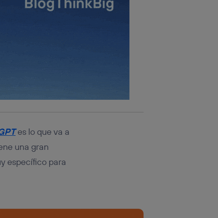
GPT
es lo que va a
iene una gran
uy específico para