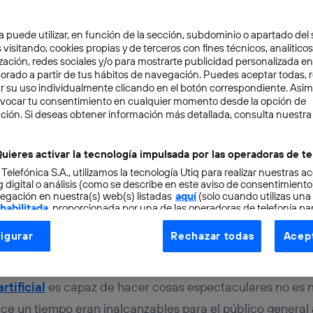
a puede utilizar, en función de la sección, subdominio o apartado del 
 visitando, cookies propias y de terceros con fines técnicos, analíticos
zación, redes sociales y/o para mostrarte publicidad personalizada e
aborado a partir de tus hábitos de navegación. Puedes aceptar todas, 
r su uso individualmente clicando en el botón correspondiente. Asi
evocar tu consentimiento en cualquier momento desde la opción de
NCIA ARTIFICIAL
6 min
ción. Si deseas obtener información más detallada, consulta nuestra
s de ChatGPT en españo
uieres activar la tecnología impulsada por las operadoras de te
 Telefónica S.A., utilizamos la tecnología Utiq para realizar nuestras a
 imágenes
 digital o análisis (como se describe en este aviso de consentimient
egación en nuestra(s) web(s) listadas
aquí
(solo cuando utilizas una
 habilitada
, proporcionada por una de las operadoras de telefonía par
tu consentimiento en cada página web).
igurar
Rechazar todas
Acept
ogía Utiq está diseñada con la privacidad como prioridad ofreciéndot
ogía utiliza un identificador cifrado creado por tu
operadora de tele
o tu dirección IP y otra información de la cuenta de cliente de telec
rtificial
es capaz de hacer cosas espectaculares no es n
 a la conexión que utilizas (p. ej., número de teléfono móvil).
ce un tiempo eran inalcanzables para el público general