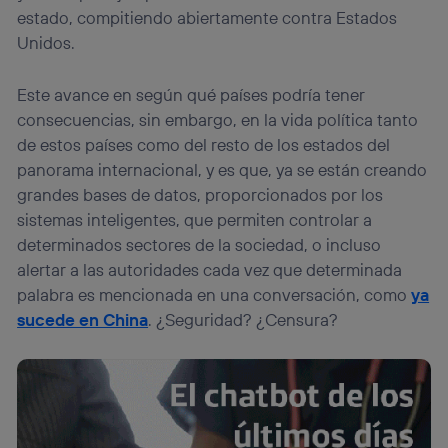
telecomunicaciones vinculada a la conexión que utilizas
estado, compitiendo abiertamente contra Estados
(p. ej., número de teléfono móvil).
Unidos.
Este identificador se asigna a la conexión de internet, por
lo que cualquier persona que conecte su dispositivo y
Este avance en según qué países podría tener
consienta el uso de la tecnología recibirá el mismo
consecuencias, sin embargo, en la vida política tanto
identificador. Típicamente:
de estos países como del resto de los estados del
Si utilizas una
conexión de banda ancha
(p. ej., Wi-Fi),
el marketing o análisis se realizará en función de las
panorama internacional, y es que, ya se están creando
actividades de navegación de los miembros del hogar
grandes bases de datos, proporcionados por los
que hayan dado su consentimiento.
sistemas inteligentes, que permiten controlar a
Si utilizas
datos móviles
, el marketing será más
determinados sectores de la sociedad, o incluso
personalizado, ya que se basará únicamente en la
navegación del usuario del móvil.
alertar a las autoridades cada vez que determinada
palabra es mencionada en una conversación, como
ya
Puedes gestionar los consentimientos Utiq seleccionando
“Administrar Utiq” en la parte inferior de esta página web o
sucede en China
. ¿Seguridad? ¿Censura?
visitando el
portal de privacidad de Utiq
(“consenthub”)
. Para más información, consulta
la
política de privacidad de Utiq
.