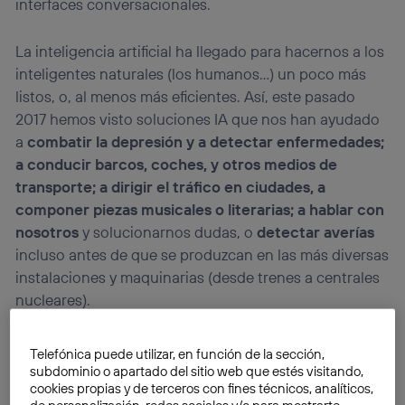
interfaces conversacionales.
La inteligencia artificial ha llegado para hacernos a los
inteligentes naturales (los humanos…) un poco más
listos, o, al menos más eficientes. Así, este pasado
2017 hemos visto soluciones IA que nos han ayudado
a
combatir la depresión y a detectar enfermedades;
a conducir barcos, coches, y otros medios de
transporte; a dirigir el tráfico en ciudades, a
componer piezas musicales o literarias; a hablar con
nosotros
y solucionarnos dudas, o
detectar averías
incluso antes de que se produzcan en las más diversas
instalaciones y maquinarias (desde trenes a centrales
nucleares).
Telefónica puede utilizar, en función de la sección,
subdominio o apartado del sitio web que estés visitando,
cookies propias y de terceros con fines técnicos, analíticos,
de personalización, redes sociales y/o para mostrarte