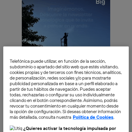
Telefónica puede utilizar, en función de la sección,
subdominio o apartado del sitio web que estés visitando,
cookies propias y de terceros con fines técnicos, analíticos,
de personalización, redes sociales y/o para mostrarte
publicidad personalizada en base a un perfil elaborado a
partir de tus hábitos de navegación. Puedes aceptar
Toda una apuesta de futuro en la que España también
todas, rechazarlas o configurar su uso individualmente
está involucrada. La preparación del
libro blanco
clicando en el botón correspondiente. Asimismo, podrás
sobre IA
está en camino. En unos pocos meses este
revocar tu consentimiento en cualquier momento desde
la opción de configuración. Si deseas obtener información
código ético, en cuya elaboración Telefónica estará
más detallada, consulta nuestra
Política de Cookies
.
presente y, que estudiará las implicaciones sociales,
jurídicas y morales sobre el uso de las nuevas
¿Quieres activar la tecnología impulsada por