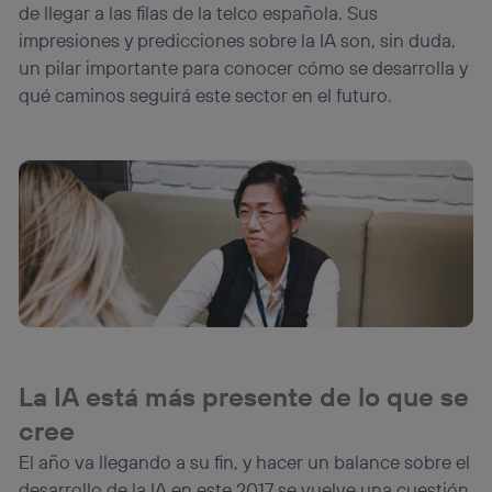
de llegar a las filas de la telco española. Sus
que hayan dado su consentimiento.
impresiones y predicciones sobre la IA son, sin duda,
Si utilizas
datos móviles
, el marketing será más
un pilar importante para conocer cómo se desarrolla y
personalizado, ya que se basará únicamente en la
navegación del usuario del móvil.
qué caminos seguirá este sector en el futuro.
Puedes gestionar los consentimientos Utiq seleccionando
“Administrar Utiq” en la parte inferior de esta página web o
visitando el
portal de privacidad de Utiq
(“consenthub”)
. Para más información, consulta
la
política de privacidad de Utiq
.
La IA está más presente de lo que se
cree
El año va llegando a su fin, y hacer un balance sobre el
desarrollo de la IA en este 2017 se vuelve una cuestión