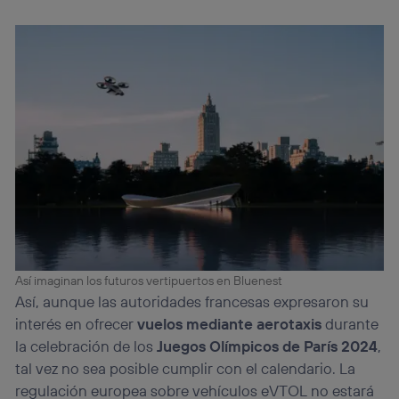
Así imaginan los futuros vertipuertos en Bluenest
Así, aunque las autoridades francesas expresaron su
interés en ofrecer
vuelos mediante aerotaxis
durante
la celebración de los
Juegos Olímpicos de París 2024
,
tal vez no sea posible cumplir con el calendario. La
regulación europea sobre vehículos eVTOL no estará