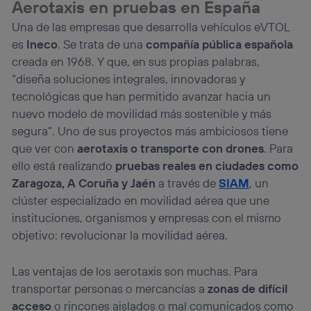
Aerotaxis en pruebas en España
visitando el
portal de privacidad de Utiq
Una de las empresas que desarrolla vehículos eVTOL
(“consenthub”)
. Para más información, consulta
la
política de privacidad de Utiq
.
es
Ineco
. Se trata de una
compañía pública española
creada en 1968. Y que, en sus propias palabras,
“diseña soluciones integrales, innovadoras y
tecnológicas que han permitido avanzar hacia un
nuevo modelo de movilidad más sostenible y más
segura”. Uno de sus proyectos más ambiciosos tiene
que ver con
aerotaxis o transporte con drones
. Para
ello está realizando
pruebas reales en ciudades como
Zaragoza, A Coruña y Jaén
a través de
SIAM
, un
clúster especializado en movilidad aérea que une
instituciones, organismos y empresas con el mismo
objetivo: revolucionar la movilidad aérea.
Las ventajas de los aerotaxis son muchas. Para
transportar personas o mercancías a
zonas de difícil
acceso
o rincones aislados o mal comunicados como