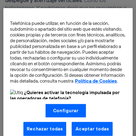
despegue y aterrizaje verticales
. Como los
helicópteros. Y podríamos decir que se encuentran a
camino entre los drones y los helicópteros. Con las
ventajas de ambos, lo que los convierten en los
Telefónica puede utilizar, en función de la sección,
subdominio o apartado del sitio web que estés visitando,
candidatos ideales para extender el
transporte de
cookies propias y de terceros con fines técnicos, analíticos,
mercancías y personas
en trayectos urbanos e
de personalización, redes sociales y/o para mostrarte
interurbanos, eliminando así la exclusividad de los
publicidad personalizada en base a un perfil elaborado a
partir de tus hábitos de navegación. Puedes aceptar
vuelos en helicóptero.
todas, rechazarlas o configurar su uso individualmente
clicando en el botón correspondiente. Asimismo, podrás
revocar tu consentimiento en cualquier momento desde
la opción de configuración. Si deseas obtener información
más detallada, consulta nuestra
Política de Cookies
.
¿Quieres activar la tecnología impulsada por
las operadoras de telefonía?
Nosotros, Telefónica S.A., utilizamos la tecnología Utiq para
Configurar
realizar nuestras acciones de marketing digital o análisis
(como se describe en este aviso de consentimiento)
basadas en tu navegación en nuestra(s) web(s)
listadas
aquí
(solo cuando utilizas una
conexión a
Rechazar todas
Aceptar todas
internet habilitada
, proporcionada por una de las