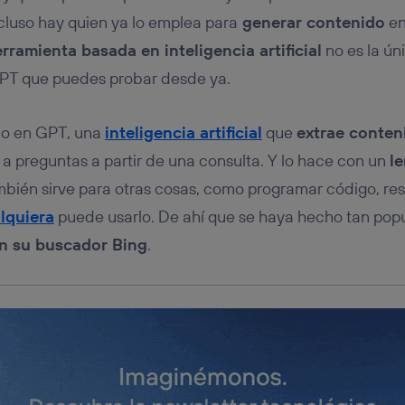
tificador se asigna a la conexión de internet, por lo que cualquier pe
u dispositivo y consienta el uso de la tecnología recibirá el mismo iden
ncluso hay quien ya lo emplea para
generar contenido
en
nte:
rramienta basada en inteligencia artificial
no es la ú
izas una
conexión de banda ancha
(p. ej., Wi-Fi), el marketing o análi
GPT que puedes probar desde ya.
ará en función de las actividades de navegación de los miembros del
dado su consentimiento.
izas
datos móviles
, el marketing será más personalizado, ya que se ba
o en GPT, una
inteligencia artificial
que
extrae conten
ente en la navegación del usuario del móvil.
a preguntas a partir de una consulta. Y lo hace con un
l
stionar los consentimientos Utiq seleccionando “Administrar Utiq” e
de esta página web o visitando el
portal de privacidad de Utiq (“c
mbién sirve para otras cosas, como programar código, res
información, consulta la
política de privacidad de Utiq
.
lquiera
puede usarlo. De ahí que se haya hecho tan popu
en su buscador Bing
.