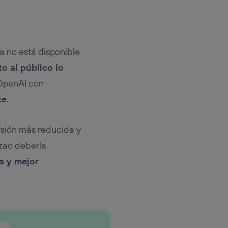
a no está disponible
to al público lo
 OpenAI con
te
.
sión más reducida y
azao debería
s y mejor