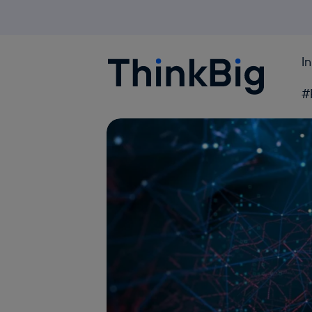
I
Blogthinkbig.com
#