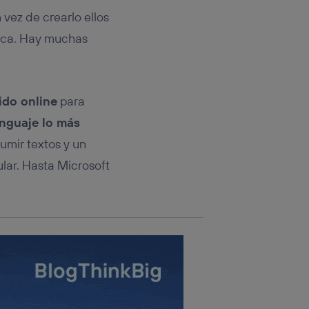
rsona que
tificador.
 vez de crearlo ellos
nica. Hay muchas
sis se
 hogar que
sará
ido online
para
enguaje lo más
n la parte
onsenthub”)
.
umir textos y un
lar. Hasta Microsoft