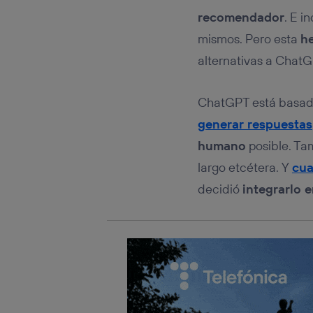
Este iden
conecte s
recomendador
. E i
Típicame
mismos. Pero esta
he
Si util
alternativas a Chat
realiz
hayan 
Si util
ChatGPT está basad
únicam
generar respuestas
Puedes ge
inferior 
humano
posible. Ta
Para más 
largo etcétera. Y
cua
decidió
integrarlo 