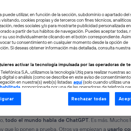
a puede utilizar, en función de la sección, subdominio o apartado del 
 visitando, cookies propias y de terceros con fines técnicos, analíticos
zación, redes sociales y/o para mostrarte publicidad personalizada e
aborado a partir de tus hábitos de navegación. Puedes aceptar todas, 
r su uso individualmente clicando en el botón correspondiente. Asi
evocar tu consentimiento en cualquier momento desde la opción de
CIÓN
6 min
ción. Si deseas obtener información más detallada, consulta nuestra
ativas a ChatGPT que
uieres activar la tecnología impulsada por las operadoras de te
 Telefónica S.A., utilizamos la tecnología Utiq para realizar nuestras a
emente desconozcas
 digital o análisis (como se describe en este aviso de consentimient
egación en nuestra(s) web(s) listadas
aquí
(solo cuando utilizas una
 habilitada
, proporcionada por una de las operadoras de telefonía par
tu consentimiento en cada página web).
igurar
Rechazar todas
Acept
ogía Utiq está diseñada con la privacidad como prioridad ofreciéndot
ogía utiliza un identificador cifrado creado por tu
operadora de tele
o tu dirección IP y otra información de la cuenta de cliente de telec
to,
todo el mundo habla de ChatGPT
. Es más. Muchos l
 a la conexión que utilizas (p. ej., número de teléfono móvil).
 hay que lo ponen a prueba. Otros ya empiezan a
usarlo c