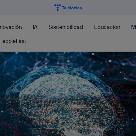
nnovación
IA
Sostenibilidad
Educación
M
PeopleFirst