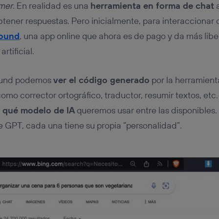
rmer
. En realidad es una
herramienta en forma de chat
a
btener respuestas. Pero inicialmente, para interacciona
round
, una app online que ahora es de pago y da más libe
rtificial.
ound podemos
ver el código generado
por la herramient
como corrector ortográfico, traductor, resumir textos, etc
r qué modelo de IA
queremos usar entre las disponibles.
de GPT, cada una tiene su propia “personalidad”.