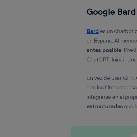
Google Bard
Bard
es un chatbot b
en España. Al menos 
antes posible
. Prec
ChatGPT. Iniciándose
En vez de usar GPT,
con los filtros neces
integrarse en el pro
estructuradas
que l