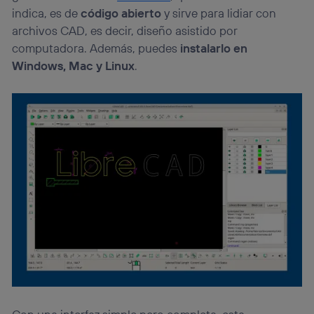
indica, es de
código abierto
y sirve para lidiar con
archivos CAD, es decir, diseño asistido por
computadora. Además, puedes
instalarlo en
Windows, Mac y Linux
.