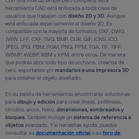
Con una interfaz simple pero completa, esta
herramienta CAD está enfocada a toda clase de
usuarios que trabajen con
diseño 2D y 3D
. Aunque
está enfocada especialmente al diseño 2D. Es
compatible con la mayoría de formatos, DXF, DWG,
JWW, LFF, CXF, SVG, BMP, CUR, GIF, ICNS, ICO,
JPEG, JPG, PBM, PGM, PNG, PPM, TGA, TIF, TIFF,
WBMP, WEBP, XBM y XPM, entre otros. De manera
que podrás abrir todo tipo de archivos, crearlos de
cero, exportarlos y/o
mandarlos a una impresora 3D
para obtener el objeto diseñado.
En su paleta de herramientas encontrarás soluciones
para
dibujo y edición
para crear líneas, polilíneas,
círculos, arcos, texto,
dimensiones, sombreados y
bloques
. También incluye un
sistema de referencia a
objetos
avanzado. Y si necesitas ayuda, puedes
consultar su
documentación oficial
o su
foro de