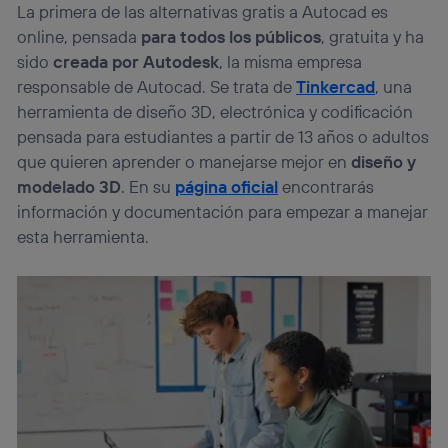
La primera de las alternativas gratis a Autocad es
lo que cualquier persona que conecte su dispositivo y
online, pensada
para todos los públicos
, gratuita y ha
consienta el uso de la tecnología recibirá el mismo
identificador. Típicamente:
sido
creada por Autodesk
, la misma empresa
Si utilizas una
conexión de banda ancha
(p. ej., Wi-Fi),
responsable de Autocad. Se trata de
Tinkercad
, una
el marketing o análisis se realizará en función de las
herramienta de diseño 3D, electrónica y codificación
actividades de navegación de los miembros del hogar
pensada para estudiantes a partir de 13 años o adultos
que hayan dado su consentimiento.
que quieren aprender o manejarse mejor en
diseño y
Si utilizas
datos móviles
, el marketing será más
personalizado, ya que se basará únicamente en la
modelado 3D
. En su
página oficial
encontrarás
navegación del usuario del móvil.
información y documentación para empezar a manejar
Puedes gestionar los consentimientos Utiq seleccionando
esta herramienta.
“Administrar Utiq” en la parte inferior de esta página web o
visitando el
portal de privacidad de Utiq
(“consenthub”)
. Para más información, consulta
la
política de privacidad de Utiq
.