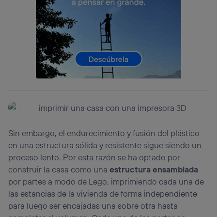
Este identificador se asigna a la conexión de internet, por
lo que cualquier persona que conecte su dispositivo y
consienta el uso de la tecnología recibirá el mismo
identificador. Típicamente:
Si utilizas una
conexión de banda ancha
(p. ej., Wi-Fi),
el marketing o análisis se realizará en función de las
actividades de navegación de los miembros del hogar
que hayan dado su consentimiento.
Si utilizas
datos móviles
, el marketing será más
personalizado, ya que se basará únicamente en la
navegación del usuario del móvil.
Puedes gestionar los consentimientos Utiq seleccionando
“Administrar Utiq” en la parte inferior de esta página web o
Sin embargo, el endurecimiento y fusión del plástico
visitando el
portal de privacidad de Utiq
en una estructura sólida y resistente sigue siendo un
(“consenthub”)
. Para más información, consulta
proceso lento. Por esta razón se ha optado por
la
política de privacidad de Utiq
.
construir la casa como una
estructura ensamblada
por partes a modo de Lego, imprimiendo cada una de
las estancias de la vivienda de forma independiente
para luego ser encajadas una sobre otra hasta