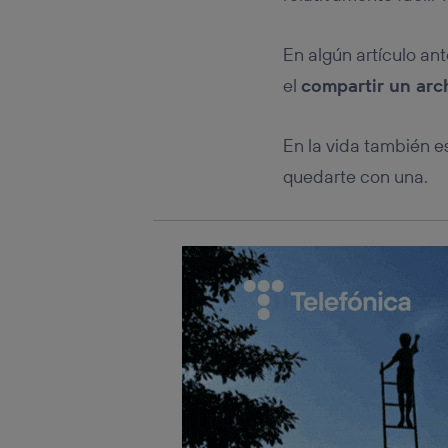
Este iden
conecte s
Típicame
En algún artículo ant
Si util
el
compartir un arc
realiz
hayan 
Si util
En la vida también e
únicam
quedarte con una.
Puedes ge
inferior 
Para más 