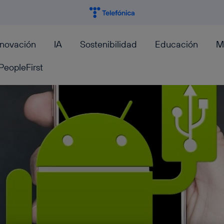
nnovación
IA
Sostenibilidad
Educación
M
PeopleFirst