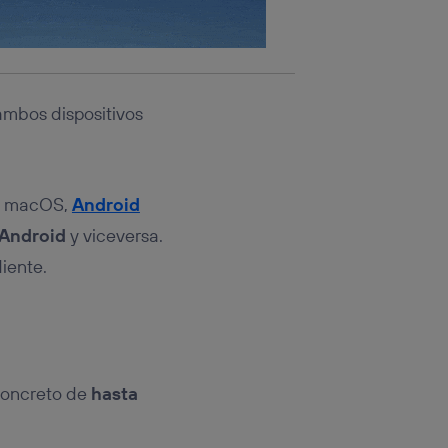
 ambos dispositivos
ra macOS,
Android
 Android
y viceversa.
iente.
concreto de
hasta