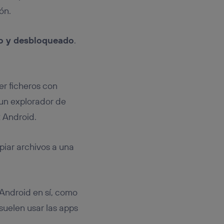
ón.
o y desbloqueado
.
r ficheros con
un explorador de
t Android.
iar archivos a una
Android en sí, como
suelen usar las apps