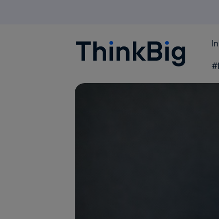
I
Blogthinkbig.com
#