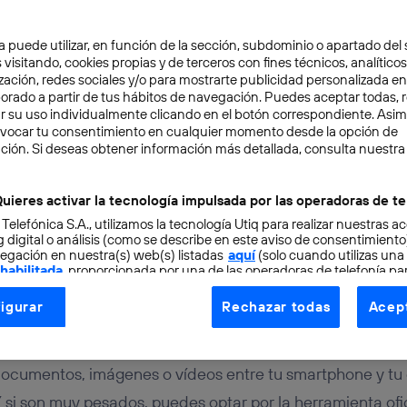
a puede utilizar, en función de la sección, subdominio o apartado del 
 visitando, cookies propias y de terceros con fines técnicos, analíticos
zación, redes sociales y/o para mostrarte publicidad personalizada e
aborado a partir de tus hábitos de navegación. Puedes aceptar todas, 
r su uso individualmente clicando en el botón correspondiente. Asi
evocar tu consentimiento en cualquier momento desde la opción de
ción. Si deseas obtener información más detallada, consulta nuestra
TAL
3 min
File Transfer: copia arch
uieres activar la tecnología impulsada por las operadoras de te
 Telefónica S.A., utilizamos la tecnología Utiq para realizar nuestras a
c y Android
 digital o análisis (como se describe en este aviso de consentimient
egación en nuestra(s) web(s) listadas
aquí
(solo cuando utilizas una
 habilitada
, proporcionada por una de las operadoras de telefonía par
tu consentimiento en cada página web).
igurar
Rechazar todas
Acept
ogía Utiq está diseñada con la privacidad como prioridad ofreciéndot
ogía utiliza un identificador cifrado creado por tu
operadora de tele
o tu dirección IP y otra información de la cuenta de cliente de telec
 documentos, imágenes o vídeos entre tu smartphone y tu
 a la conexión que utilizas (p. ej., número de teléfono móvil).
Y si son muy pesados, puedes optar por la herramienta ofi