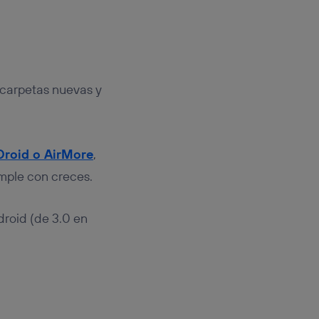
carpetas nuevas y
Droid o AirMore
,
umple con creces.
droid (de 3.0 en