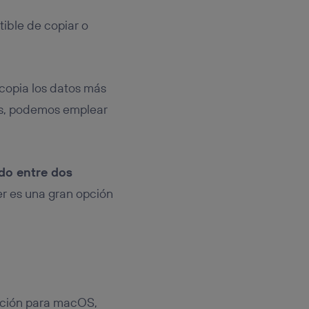
tible de copiar o
copia los datos más
ías, podemos emplear
do entre dos
er es una gran opción
cación para macOS,