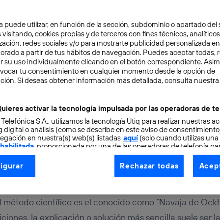
a puede utilizar, en función de la sección, subdominio o apartado del 
 visitando, cookies propias y de terceros con fines técnicos, analíticos
zación, redes sociales y/o para mostrarte publicidad personalizada e
aborado a partir de tus hábitos de navegación. Puedes aceptar todas, 
r su uso individualmente clicando en el botón correspondiente. Asi
evocar tu consentimiento en cualquier momento desde la opción de
ción. Si deseas obtener información más detallada, consulta nuestra
ERNET
TECNOLOGÍA
8 min
ones web vs. aplicacion
uieres activar la tecnología impulsada por las operadoras de te
 Telefónica S.A., utilizamos la tecnología Utiq para realizar nuestras a
s. aplicaciones híbridas
 digital o análisis (como se describe en este aviso de consentimient
egación en nuestra(s) web(s) listadas
aquí
(solo cuando utilizas una
 habilitada
, proporcionada por una de las operadoras de telefonía par
tu consentimiento en cada página web).
igurar
Rechazar todas
Acept
ogía Utiq está diseñada con la privacidad como prioridad ofreciéndot
 Gutierrez
ogía utiliza un identificador cifrado creado por tu
operadora de tele
o tu dirección IP y otra información de la cuenta de cliente de telec
el método científico es el conocido como “Navaja de Ock
 a la conexión que utilizas (p. ej., número de teléfono móvil).
iones, la explicación o solución más sencilla suele ser la