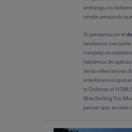
Este iden
conecte s
embargo, no debemos 
Típicame
simple pensando que 
Si util
realiz
hayan 
Si pensamos en el
de
Si util
tendencia creciente 
únicam
complejo ecosistema,
Puedes ge
inferior 
hablemos de aplicac
Para más 
de las alternativas d
intentaremos ignorar
In Defense of HTML5
Was Betting Too Muc
pensar que, en este c