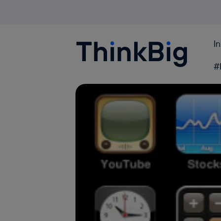
I
Blogthinkbig.com
#