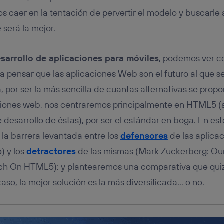
tificador se asigna a la conexión de internet, por lo que cualquier pe
u dispositivo y consienta el uso de la tecnología recibirá el mismo iden
caer en la tentación de pervertir el modelo y buscarle 
nte:
será la mejor.
izas una
conexión de banda ancha
(p. ej., Wi-Fi), el marketing o análi
ará en función de las actividades de navegación de los miembros del
dado su consentimiento.
sarrollo de aplicaciones para móviles
, podemos ver 
izas
datos móviles
, el marketing será más personalizado, ya que se ba
a pensar que las aplicaciones Web son el futuro al que se
ente en la navegación del usuario del móvil.
 por ser la más sencilla de cuantas alternativas se pro
stionar los consentimientos Utiq seleccionando “Administrar Utiq” e
de esta página web o visitando el
portal de privacidad de Utiq (“c
iones web, nos centraremos principalmente en HTML5 (
información, consulta la
política de privacidad de Utiq
.
e desarrollo de éstas), por ser el estándar en boga. En est
 la barrera levantada entre los
defensores
de las aplicac
) y los
detractores
de las mismas (Mark Zuckerberg: Our
h On HTML5); y plantearemos una comparativa que quizá
aso, la mejor solución es la más diversificada… o no.