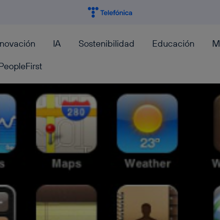
nnovación
IA
Sostenibilidad
Educación
M
PeopleFirst