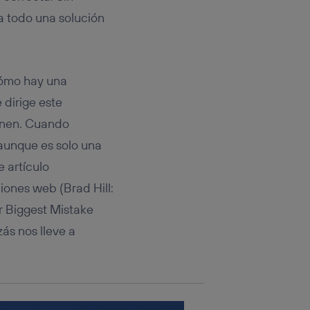
rsona que
tificador.
a todo una solución
sis se
 hogar que
cómo hay una
sará
 dirige este
ponen. Cuando
n la parte
onsenthub”)
.
aunque es solo una
e artículo
iones web (Brad Hill:
 Biggest Mistake
s nos lleve a