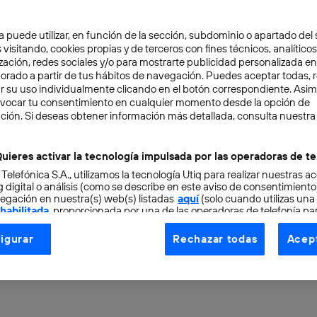
a puede utilizar, en función de la sección, subdominio o apartado del 
 visitando, cookies propias y de terceros con fines técnicos, analíticos
zación, redes sociales y/o para mostrarte publicidad personalizada e
aborado a partir de tus hábitos de navegación. Puedes aceptar todas, 
r su uso individualmente clicando en el botón correspondiente. Asi
evocar tu consentimiento en cualquier momento desde la opción de
VACIÓN
3 min
ción. Si deseas obtener información más detallada, consulta nuestra
orts en España: cómo f
uieres activar la tecnología impulsada por las operadoras de te
 Telefónica S.A., utilizamos la tecnología Utiq para realizar nuestras a
 Apple para seguir ligas 
 digital o análisis (como se describe en este aviso de consentimient
egación en nuestra(s) web(s) listadas
aquí
(solo cuando utilizas una
 habilitada
, proporcionada por una de las operadoras de telefonía par
os en tiempo real
tu consentimiento en cada página web).
igurar
Rechazar todas
Acept
ogía Utiq está diseñada con la privacidad como prioridad ofreciéndot
ogía utiliza un identificador cifrado creado por tu
operadora de tele
o tu dirección IP y otra información de la cuenta de cliente de telec
 a la conexión que utilizas (p. ej., número de teléfono móvil).