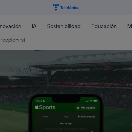
nnovación
IA
Sostenibilidad
Educación
M
PeopleFirst