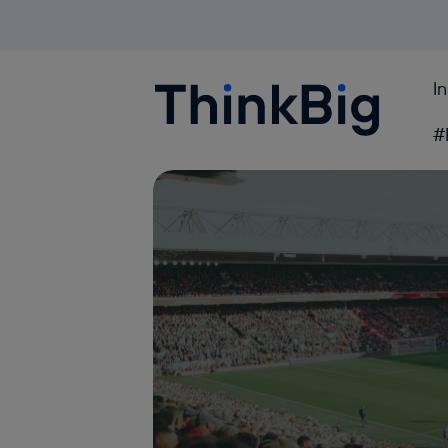
I
Blogthinkbig.com
#