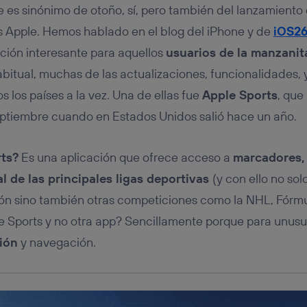
tificador se asigna a la conexión de internet, por lo que cualquier pe
 es sinónimo de otoño, sí, pero también del lanzamiento
u dispositivo y consienta el uso de la tecnología recibirá el mismo iden
nte:
os Apple. Hemos hablado en el blog del iPhone y de
iOS2
izas una
conexión de banda ancha
(p. ej., Wi-Fi), el marketing o análi
ación interesante para aquellos
usuarios de la manzanita
ará en función de las actividades de navegación de los miembros del
bitual, muchas de las actualizaciones, funcionalidades, 
dado su consentimiento.
izas
datos móviles
, el marketing será más personalizado, ya que se ba
s los países a la vez. Una de ellas fue
Apple Sports
, que
ente en la navegación del usuario del móvil.
ptiembre cuando en Estados Unidos salió hace un año.
stionar los consentimientos Utiq seleccionando “Administrar Utiq” e
de esta página web o visitando el
portal de privacidad de Utiq (“c
información, consulta la
política de privacidad de Utiq
.
ts?
Es una aplicación que ofrece acceso a
marcadores, 
l de las principales ligas deportivas
(y con ello no sol
sión sino también otras competiciones como la NHL, Fórmu
le Sports y no otra app? Sencillamente porque para unus
ión
y navegación.