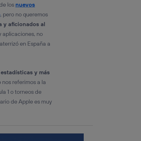
rsona que
 de los
nuevos
tificador.
6
, pero no queremos
sis se
 y aficionados al
 hogar que
y aplicaciones, no
sará
 aterrizó en España a
n la parte
onsenthub”)
.
estadísticas y más
o nos referimos a la
la 1 o torneos de
uario de Apple es muy