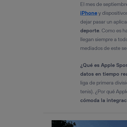
Este iden
El mes de septiembre
conecte s
Típicame
iPhone
y dispositiv
Si util
dejar pasar un aplic
realiz
deporte
. Como es ha
hayan 
Si util
llegan siempre a todo
únicam
mediados de este se
Puedes ge
inferior 
Para más 
¿Qué es Apple Spor
datos en tiempo rea
liga de primera divi
tenis). ¿Por qué App
cómoda la integrac