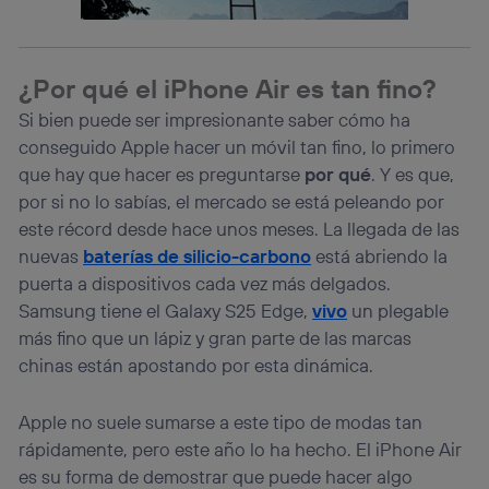
Este identificador se asigna a la conexión de internet, por
lo que cualquier persona que conecte su dispositivo y
consienta el uso de la tecnología recibirá el mismo
identificador. Típicamente:
¿Por qué el iPhone Air es tan fino?
Si utilizas una
conexión de banda ancha
(p. ej., Wi-Fi),
el marketing o análisis se realizará en función de las
Si bien puede ser impresionante saber cómo ha
actividades de navegación de los miembros del hogar
conseguido Apple hacer un móvil tan fino, lo primero
que hayan dado su consentimiento.
que hay que hacer es preguntarse
por qué
. Y es que,
Si utilizas
datos móviles
, el marketing será más
por si no lo sabías, el mercado se está peleando por
personalizado, ya que se basará únicamente en la
navegación del usuario del móvil.
este récord desde hace unos meses. La llegada de las
nuevas
baterías de silicio-carbono
está abriendo la
Puedes gestionar los consentimientos Utiq seleccionando
“Administrar Utiq” en la parte inferior de esta página web o
puerta a dispositivos cada vez más delgados.
visitando el
portal de privacidad de Utiq
Samsung tiene el Galaxy S25 Edge,
vivo
un plegable
(“consenthub”)
. Para más información, consulta
más fino que un lápiz y gran parte de las marcas
la
política de privacidad de Utiq
.
chinas están apostando por esta dinámica.
Apple no suele sumarse a este tipo de modas tan
rápidamente, pero este año lo ha hecho. El iPhone Air
es su forma de demostrar que puede hacer algo