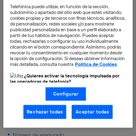
diseñan protocolos, lineamientos y métodos para
Telefónica puede utilizar, en función de la sección,
asegurar que mantengas el
control de tus datos
y
subdominio o apartado del sitio web que estés visitando,
cookies propias y de terceros con fines técnicos, analíticos,
que no sean indebidamente utilizados por terceros.
de personalización, redes sociales y/o para mostrarte
publicidad personalizada en base a un perfil elaborado a
partir de tus hábitos de navegación. Puedes aceptar
Al hablar de protección de los datos personales, nos
todas, rechazarlas o configurar su uso individualmente
referimos a toda información relativa a una persona
clicando en el botón correspondiente. Asimismo, podrás
física viva identificada o identificable. Según el
revocar tu consentimiento en cualquier momento desde
Reglamento Europeo de Protección de Datos (
REPD
),
la opción de configuración. Si deseas obtener información
más detallada, consulta nuestra
Política de Cookies
.
esta información incluye los siguientes datos:
¿Quieres activar la tecnología impulsada por
las operadoras de telefonía?
Nombre de la persona.
Nosotros, Telefónica S.A., utilizamos la tecnología Utiq para
Configurar
realizar nuestras acciones de marketing digital o análisis
Fecha de nacimiento.
(como se describe en este aviso de consentimiento)
basadas en tu navegación en nuestra(s) web(s)
Dirección.
listadas
aquí
(solo cuando utilizas una
conexión a
Rechazar todas
Aceptar todas
internet habilitada
, proporcionada por una de las
operadoras de telefonía participantes, y otorgas tu
Nacionalidad.
consentimiento en cada página web).
La tecnología Utiq está diseñada con la privacidad como
Número de asegurado.