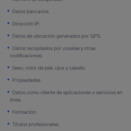
prioridad ofreciéndote elección y control.
La tecnología utiliza un identificador cifrado creado por tu
Datos bancarios.
operadora de telefonía
, utilizando tu dirección IP y otra
información de la cuenta de cliente de
Dirección IP.
telecomunicaciones vinculada a la conexión que utilizas
(p. ej., número de teléfono móvil).
Datos de ubicación generados por GPS.
Este identificador se asigna a la conexión de internet, por
lo que cualquier persona que conecte su dispositivo y
Datos recopilados por
cookies
y otras
consienta el uso de la tecnología recibirá el mismo
codificaciones.
identificador. Típicamente:
Si utilizas una
conexión de banda ancha
(p. ej., Wi-Fi),
Sexo, color de piel, ojos y cabello.
el marketing o análisis se realizará en función de las
actividades de navegación de los miembros del hogar
Propiedades.
que hayan dado su consentimiento.
Si utilizas
datos móviles
, el marketing será más
Datos como cliente de aplicaciones o servicios en
personalizado, ya que se basará únicamente en la
línea.
navegación del usuario del móvil.
Puedes gestionar los consentimientos Utiq seleccionando
Formación.
“Administrar Utiq” en la parte inferior de esta página web o
visitando el
portal de privacidad de Utiq
Títulos profesionales.
(“consenthub”)
. Para más información, consulta