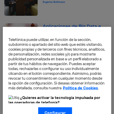
Eugenia Bollmann
Aplicaciones de Big Data e
Inteligencia Artificial en la
industria de la moda
Telefónica puede utilizar, en función de la sección,
subdominio o apartado del sitio web que estés visitando,
Eugenia Bollmann
cookies propias y de terceros con fines técnicos, analíticos,
de personalización, redes sociales y/o para mostrarte
publicidad personalizada en base a un perfil elaborado a
4 predicciones para 2019
partir de tus hábitos de navegación. Puedes aceptar
todas, rechazarlas o configurar su uso individualmente
Eugenia Bollmann
clicando en el botón correspondiente. Asimismo, podrás
revocar tu consentimiento en cualquier momento desde
la opción de configuración. Si deseas obtener información
más detallada, consulta nuestra
Política de Cookies
.
Cómo los drones están
haciendo uso de la
¿Quieres activar la tecnología impulsada por
Inteligencia Artificial
las operadoras de telefonía?
Eugenia Bollmann
Nosotros, Telefónica S.A., utilizamos la tecnología Utiq para
Configurar
realizar nuestras acciones de marketing digital o análisis