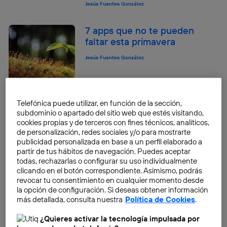
Jesús Fuentes González
7 apps que no te pueden
faltar esta primavera
Jesús Fuentes González
Telefónica puede utilizar, en función de la sección,
¿Qué pasa con Snapchat?
subdominio o apartado del sitio web que estés visitando,
cookies propias y de terceros con fines técnicos, analíticos,
Jesús Fuentes González
de personalización, redes sociales y/o para mostrarte
publicidad personalizada en base a un perfil elaborado a
partir de tus hábitos de navegación. Puedes aceptar
todas, rechazarlas o configurar su uso individualmente
¿Ha llegado ya el coche
clicando en el botón correspondiente. Asimismo, podrás
volador?
revocar tu consentimiento en cualquier momento desde
la opción de configuración. Si deseas obtener información
Jesús Fuentes González
más detallada, consulta nuestra
Política de Cookies
.
¿Quieres activar la tecnología impulsada por
Las ventas de gafas de