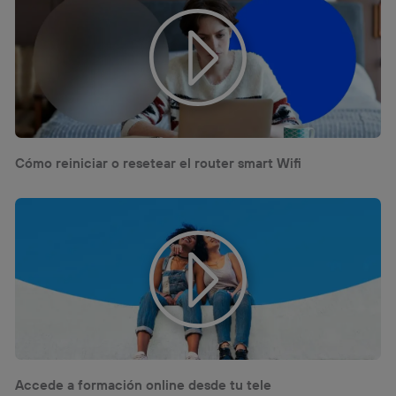
personalizado, ya que se basará únicamente en la
navegación del usuario del móvil.
Puedes gestionar los consentimientos Utiq seleccionando
“Administrar Utiq” en la parte inferior de esta página web o
visitando el
portal de privacidad de Utiq
(“consenthub”)
. Para más información, consulta
la
política de privacidad de Utiq
.
Cómo reiniciar o resetear el router smart Wifi
Accede a formación online desde tu tele