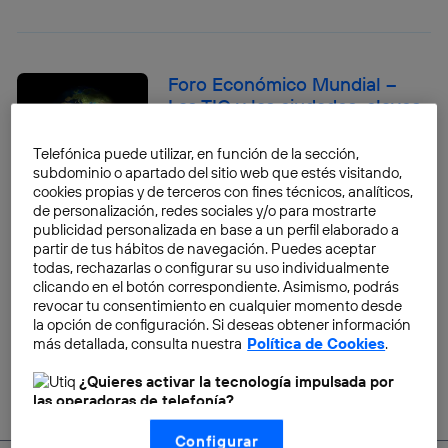
Foro Económico Mundial –
Las TIC y las ciudades, claves
para abordar los riesgos
globales o…empeorarlos
Telefónica puede utilizar, en función de la sección,
subdominio o apartado del sitio web que estés visitando,
Lourdes Tejedor
cookies propias y de terceros con fines técnicos, analíticos,
de personalización, redes sociales y/o para mostrarte
publicidad personalizada en base a un perfil elaborado a
partir de tus hábitos de navegación. Puedes aceptar
todas, rechazarlas o configurar su uso individualmente
clicando en el botón correspondiente. Asimismo, podrás
←
2
revocar tu consentimiento en cualquier momento desde
la opción de configuración. Si deseas obtener información
más detallada, consulta nuestra
Política de Cookies
.
¿Quieres activar la tecnología impulsada por
las operadoras de telefonía?
Nosotros, Telefónica S.A., utilizamos la tecnología Utiq para
Configurar
realizar nuestras acciones de marketing digital o análisis