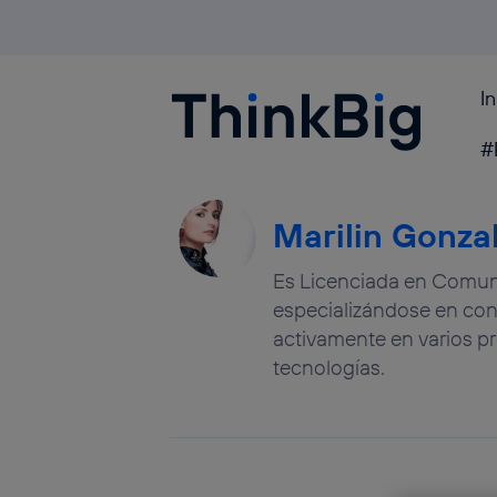
I
Blogthinkbig.com
#
Marilin Gonza
Es Licenciada en Comunic
especializándose en cont
activamente en varios pr
tecnologías.