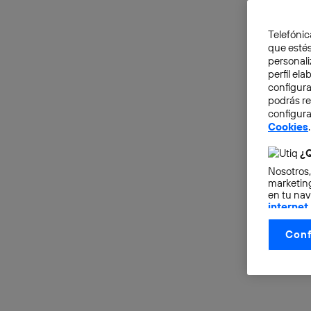
Telefónic
que estés
personali
perfil el
configura
podrás r
configura
Cookies
.
¿Q
Nosotros,
marketing
en tu nav
internet
otorgas 
Conf
La tecnol
control.
La tecnol
utilizand
vinculada