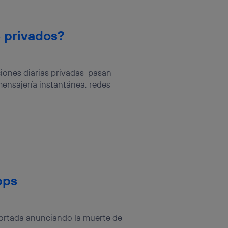
rsona que
tificador.
 privados?
sis se
 hogar que
sará
ones diarias privadas pasan
mensajería instantánea, redes
n la parte
onsenthub”)
.
apps
ortada anunciando la muerte de