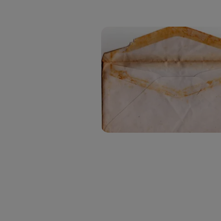
Este iden
conecte s
Típicame
Si util
realiz
hayan 
Si util
únicam
Puedes ge
inferior 
Para más 