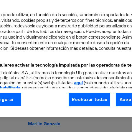
Directivos en redes sociales:
a puede utilizar, en función de la sección, subdominio o apartado del 
 visitando, cookies propias y de terceros con fines técnicos, analíticos
INNOVACIÓN
zación, redes sociales y/o para mostrarte publicidad personalizada e
A estas alturas ya es normal encontrarnos con
aborado a partir de tus hábitos de navegación. Puedes aceptar todas, 
r su uso individualmente clicando en el botón correspondiente. Asi
que usamos a diario, pero ¿a cuántos de sus 
evocar tu consentimiento en cualquier momento desde la opción de
Marilin Gonzalo
ción. Si deseas obtener información más detallada, consulta nuestra
uieres activar la tecnología impulsada por las operadoras de te
 Telefónica S.A., utilizamos la tecnología Utiq para realizar nuestras a
Mujeres directivas en empre
 digital o análisis (como se describe en este aviso de consentimient
egación en nuestra(s) web(s) listadas
aquí
(solo cuando utilizas una
una rara especie
 habilitada
, proporcionada por una de las operadoras de telefonía par
tu consentimiento en cada página web).
INNOVACIÓN
TECNOLOGÍA
igurar
Rechazar todas
Acept
ogía Utiq está diseñada con la privacidad como prioridad ofreciéndot
Si eres mujer, trabajas en lo que te gusta, y est
triplemente afortunada. La sociedad del siglo XX
ogía utiliza un identificador cifrado creado por tu
operadora de tele
o tu dirección IP y otra información de la cuenta de cliente de telec
Marilin Gonzalo
 a la conexión que utilizas (p. ej., número de teléfono móvil).