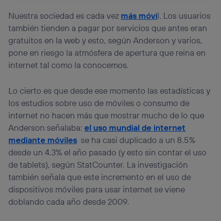
La tecnología Utiq está diseñada con la privacidad como
prioridad ofreciéndote elección y control.
Nuestra sociedad es cada vez
más móvi
l. Los usuarios
La tecnología utiliza un identificador cifrado creado por tu
también tienden a pagar por servicios que antes eran
operadora de telefonía
, utilizando tu dirección IP y otra
gratuitos en la web y esto, según Anderson y varios,
información de la cuenta de cliente de
pone en riesgo la atmósfera de apertura que reina en
telecomunicaciones vinculada a la conexión que utilizas
(p. ej., número de teléfono móvil).
internet tal como la conocemos.
Este identificador se asigna a la conexión de internet, por
lo que cualquier persona que conecte su dispositivo y
Lo cierto es que desde ese momento las estadísticas y
consienta el uso de la tecnología recibirá el mismo
los estudios sobre uso de móviles o consumo de
identificador. Típicamente:
internet no hacen más que mostrar mucho de lo que
Si utilizas una
conexión de banda ancha
(p. ej., Wi-Fi),
Anderson señalaba:
el uso mundial de internet
el marketing o análisis se realizará en función de las
actividades de navegación de los miembros del hogar
mediante móviles
se ha casi duplicado a un 8.5%
que hayan dado su consentimiento.
desde un 4.3% el año pasado (y esto sin contar el uso
Si utilizas
datos móviles
, el marketing será más
de tablets), según StatCounter. La investigación
personalizado, ya que se basará únicamente en la
también señala que este incremento en el uso de
navegación del usuario del móvil.
dispositivos móviles para usar internet se viene
Puedes gestionar los consentimientos Utiq seleccionando
doblando cada año desde 2009.
“Administrar Utiq” en la parte inferior de esta página web o
visitando el
portal de privacidad de Utiq
(“consenthub”)
. Para más información, consulta