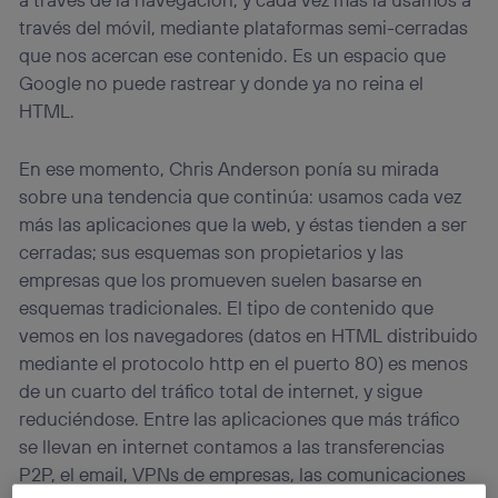
través del móvil, mediante plataformas semi-cerradas
que nos acercan ese contenido. Es un espacio que
Google no puede rastrear y donde ya no reina el
HTML.
En ese momento, Chris Anderson ponía su mirada
sobre una tendencia que continúa: usamos cada vez
más las aplicaciones que la web, y éstas tienden a ser
cerradas; sus esquemas son propietarios y las
empresas que los promueven suelen basarse en
esquemas tradicionales. El tipo de contenido que
vemos en los navegadores (datos en HTML distribuido
mediante el protocolo http en el puerto 80) es menos
de un cuarto del tráfico total de internet, y sigue
reduciéndose. Entre las aplicaciones que más tráfico
se llevan en internet contamos a las transferencias
P2P, el email, VPNs de empresas, las comunicaciones