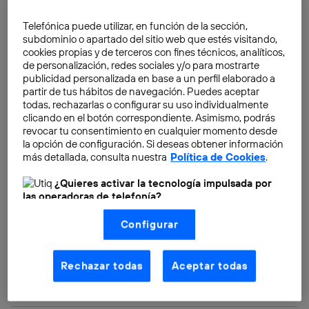
de APIs, llamadas de Skype, World of Warcraft y otros
juegos en línea, Xbox Live, iTunes, voz sobre IP, iChat y
Telefónica puede utilizar, en función de la sección,
el streaming de películas de Netflix.
subdominio o apartado del sitio web que estés visitando,
cookies propias y de terceros con fines técnicos, analíticos,
de personalización, redes sociales y/o para mostrarte
publicidad personalizada en base a un perfil elaborado a
partir de tus hábitos de navegación. Puedes aceptar
todas, rechazarlas o configurar su uso individualmente
clicando en el botón correspondiente. Asimismo, podrás
revocar tu consentimiento en cualquier momento desde
la opción de configuración. Si deseas obtener información
más detallada, consulta nuestra
Política de Cookies
.
¿Quieres activar la tecnología impulsada por
las operadoras de telefonía?
Nosotros, Telefónica S.A., utilizamos la tecnología Utiq para
Configurar
realizar nuestras acciones de marketing digital o análisis
(como se describe en este aviso de consentimiento)
basadas en tu navegación en nuestra(s) web(s)
listadas
aquí
(solo cuando utilizas una
conexión a
Rechazar todas
Aceptar todas
internet habilitada
, proporcionada por una de las
operadoras de telefonía participantes, y otorgas tu
consentimiento en cada página web).