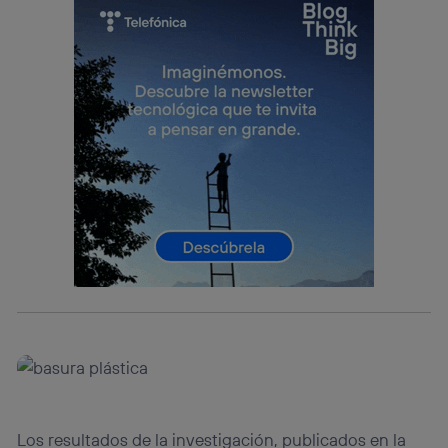
lo que cualquier persona que conecte su dispositivo y
consienta el uso de la tecnología recibirá el mismo
identificador. Típicamente:
Si utilizas una
conexión de banda ancha
(p. ej., Wi-Fi),
el marketing o análisis se realizará en función de las
actividades de navegación de los miembros del hogar
que hayan dado su consentimiento.
Si utilizas
datos móviles
, el marketing será más
personalizado, ya que se basará únicamente en la
navegación del usuario del móvil.
Puedes gestionar los consentimientos Utiq seleccionando
“Administrar Utiq” en la parte inferior de esta página web o
visitando el
portal de privacidad de Utiq
(“consenthub”)
. Para más información, consulta
la
política de privacidad de Utiq
.
Los resultados de la investigación, publicados en la