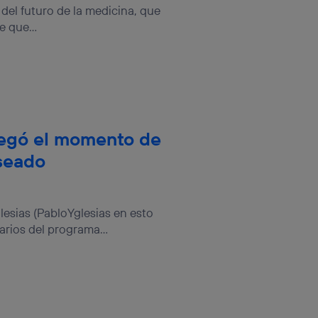
el futuro de la medicina, que
e que...
legó el momento de
seado
lesias (PabloYglesias en esto
iarios del programa...