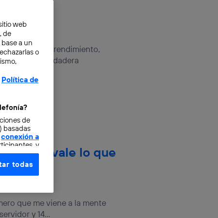
lley
sitio web
, de
n base a un
l sabor del emprendimiento,
rechazarlas o
ecto es una verdadera
mismo,
Política de
lefonía?
cciones de
o) basadas
conexión a
ticipantes, y
 empresa vale lo que
ar todas
e elección y
fonía
,
omunicaciones
mero que me viene a la mente
rvidor y 14...