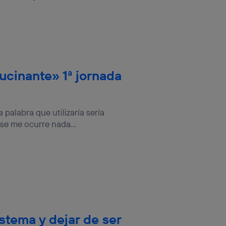
rsona que
tificador.
sis se
 hogar que
sará
lucinante» 1ª jornada
n la parte
onsenthub”)
.
a palabra que utilizaría sería
se me ocurre nada...
stema y dejar de ser