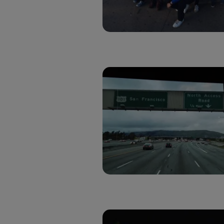
Este iden
conecte s
Típicame
Si util
realiz
hayan 
Si util
únicam
Puedes ge
inferior 
Para más 