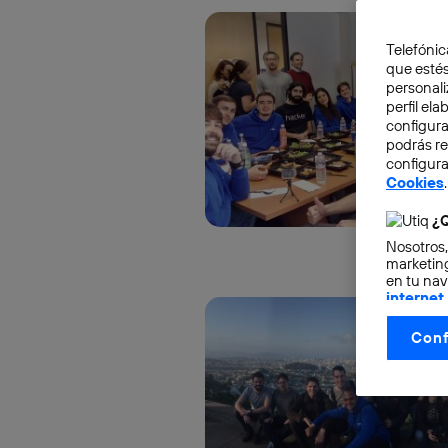
Telefónic
que estés
personali
perfil el
configura
podrás r
configura
Cookies
.
¿Q
Nosotros,
marketing
en tu nav
internet
otorgas 
Conf
La tecnol
control.
La tecnol
utilizand
vinculada