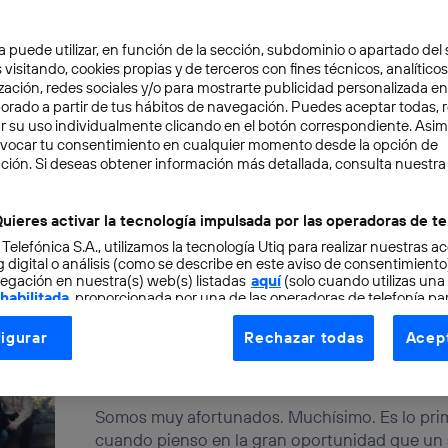
Última carta desde Silicon Va
a puede utilizar, en función de la sección, subdominio o apartado del 
 visitando, cookies propias y de terceros con fines técnicos, analíticos
INICIATIVAS
TALENTUM STARTUPS
VIAJES
zación, redes sociales y/o para mostrarte publicidad personalizada e
Quien haya tenido la suerte de experimentar e
aborado a partir de tus hábitos de navegación. Puedes aceptar todas, 
sabrá de lo que hablo. Sacar adelante un proy
r su uso individualmente clicando en el botón correspondiente. Asi
evocar tu consentimiento en cualquier momento desde la opción de
montaña...
ción. Si deseas obtener información más detallada, consulta nuestra
Pablo F. Iglesias
uieres activar la tecnología impulsada por las operadoras de te
 Telefónica S.A., utilizamos la tecnología Utiq para realizar nuestras a
 digital o análisis (como se describe en este aviso de consentimient
egación en nuestra(s) web(s) listadas
aquí
(solo cuando utilizas una
 habilitada
, proporcionada por una de las operadoras de telefonía par
3ª Misión Silicon Valley: «Mi
tu consentimiento en cada página web).
valen mis clientes»
igurar
Rechazar todas
Acept
ogía Utiq está diseñada con la privacidad como prioridad ofreciéndot
INICIATIVAS
TALENTUM STARTUPS
VIAJES
ogía utiliza un identificador cifrado creado por tu
operadora de tele
o tu dirección IP y otra información de la cuenta de cliente de telec
Somos muy afortunados. Muchísimo. Es lo pri
 a la conexión que utilizas (p. ej., número de teléfono móvil).
cuando pienso en la gran oportunidad que un se