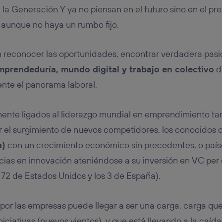
 la Generación Y ya no piensan en el futuro sino en el pr
, aunque no haya un rumbo fijo.
n reconocer las oportunidades, encontrar verdadera pasi
mprendeduría, mundo digital y trabajo en colectivo
d
te el panorama laboral.
mente ligados al liderazgo mundial en emprendimiento t
r el surgimiento de nuevos competidores, los conocidos
a)
con un crecimiento económico sin precedentes, o país
cias en innovación ateniéndose a su inversión en VC per
s 72 de Estados Unidos y los 3 de España).
or las empresas puede llegar a ser una carga, carga qu
niciativas (nuevos vientos), y que está llevando a la caíd