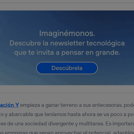
ación Y
empieza a ganar terreno a sus antecesoras, p
ido y abarcable que teníamos hasta ahora se va poco a p
es de una sociedad divergente y multitarea. Es important
las empresas que sepan aprovechar el potencial, adaptá