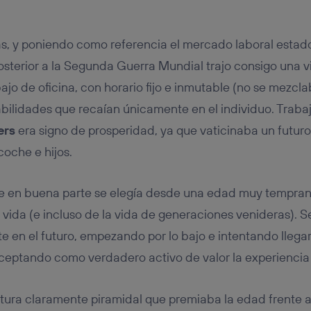
ás, y poniendo como referencia el mercado laboral estad
sterior a la Segunda Guerra Mundial trajo consigo una vi
bajo de oficina, con horario fijo e inmutable (no se mezcl
abilidades que recaían únicamente en el individuo. Trab
ers
era signo de prosperidad, ya que vaticinaba un futur
coche e hijos.
que en buena parte se elegía desde una edad muy tempran
vida (e incluso de la vida de generaciones venideras). Se
en el futuro, empezando por lo bajo e intentando llegar 
eptando como verdadero activo de valor la experiencia d
ura claramente piramidal que premiaba la edad frente a 