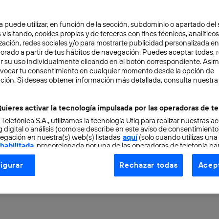
a puede utilizar, en función de la sección, subdominio o apartado del 
 visitando, cookies propias y de terceros con fines técnicos, analíticos
zación, redes sociales y/o para mostrarte publicidad personalizada e
aborado a partir de tus hábitos de navegación. Puedes aceptar todas, 
r su uso individualmente clicando en el botón correspondiente. Asi
evocar tu consentimiento en cualquier momento desde la opción de
RENDEDORES
7 min
ción. Si deseas obtener información más detallada, consulta nuestra
odelos laborales: llegó 
uieres activar la tecnología impulsada por las operadoras de te
 Telefónica S.A., utilizamos la tecnología Utiq para realizar nuestras a
de hacer lo que siempr
 digital o análisis (como se describe en este aviso de consentimient
egación en nuestra(s) web(s) listadas
aquí
(solo cuando utilizas una
 habilitada
, proporcionada por una de las operadoras de telefonía par
tu consentimiento en cada página web).
igurar
Rechazar todas
Acept
ogía Utiq está diseñada con la privacidad como prioridad ofreciéndot
ogía utiliza un identificador cifrado creado por tu
operadora de tele
o tu dirección IP y otra información de la cuenta de cliente de telec
 a la conexión que utilizas (p. ej., número de teléfono móvil).