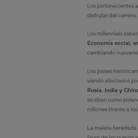
Los pertenecientes a
disfrutar del camino
Los millennials sabe
Economía social, e
cambiando nuevamen
Los países histórica
viendo afectados po
Rusia, India y Chin
se alzan como poten
millones (frente a lo
La maleta heredada p
favor de las nuevas i