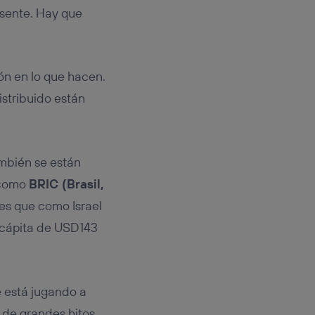
esente. Hay que
ón en lo que hacen.
istribuido están
ambién se están
 como
BRIC (Brasil,
es que como Israel
 cápita de USD143
e está jugando a
a de grandes hitos