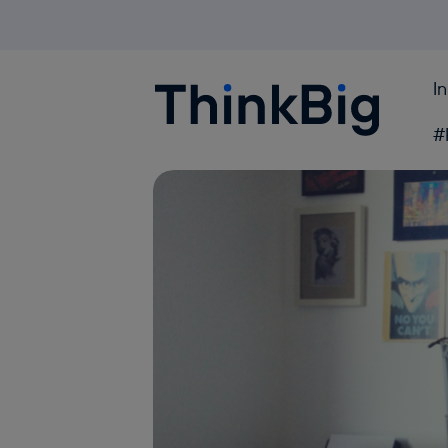
I
Blogthinkbig.com
#