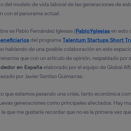
tificador se asigna a la conexión de internet, por lo que cualquier pe
 del modelo de vida laboral de las generaciones de est
u dispositivo y consienta el uso de la tecnología recibirá el mismo iden
nte:
n con el panorama actual.
izas una
conexión de banda ancha
(p. ej., Wi-Fi), el marketing o análi
ará en función de las actividades de navegación de los miembros del
bre es Pablo Fernández Iglesias (
PabloYglesias
en esto d
dado su consentimiento.
izas
datos móviles
, el marketing será más personalizado, ya que se ba
eneficiarios
del programa
Talentum Startups Short Tr
ente en la navegación del usuario del móvil.
 hablando de una posible colaboración en este espacio,
stionar los consentimientos Utiq seleccionando “Administrar Utiq” e
enarme que con un artículo de opinión, respaldado por el
de esta página web o visitando el
portal de privacidad de Utiq (“c
información, consulta la
política de privacidad de Utiq
.
dedor en España
elaborado por el equipo de Global Af
ezado por Javier Santiso Guimarras.
rto que estamos pasando una crisis, tanto económica co
nuevas generaciones como principales afectados. Hay m
 la que me gustaría recordar que no es la primera vez que