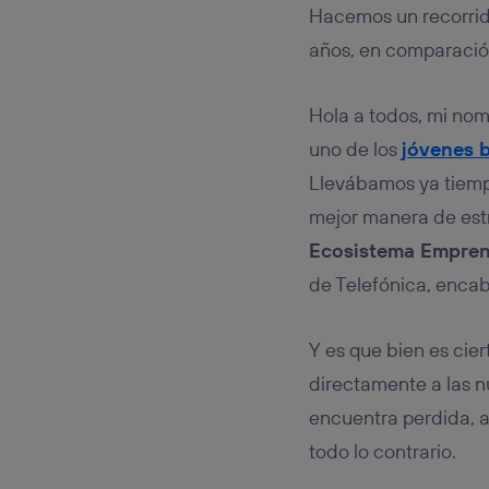
Este iden
Hacemos un recorrido
conecte s
Típicame
años, en comparació
Si util
realiz
Hola a todos, mi nom
hayan 
Si util
uno de los
jóvenes b
únicam
Llevábamos ya tiempo
Puedes ge
mejor manera de estr
inferior 
Para más 
Ecosistema Empren
de Telefónica, encab
Y es que bien es cie
directamente a las 
encuentra perdida, a
todo lo contrario.