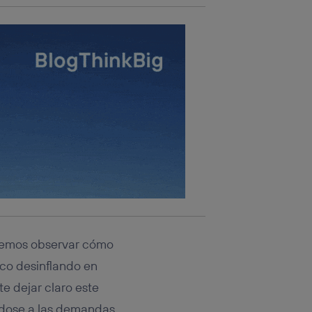
odemos observar cómo
oco desinflando en
e dejar claro este
ndose a las demandas