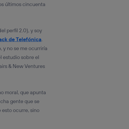
rsona que
os últimos cincuenta
tificador.
sis se
 hogar que
el perfil 2.0), y soy
sará
ack de Telefónica
.
 y no se me ocurriría
n la parte
 estudio sobre el
onsenthub”)
.
fairs & New Ventures
mo moral, que apunta
ucha gente que se
 esto ocurre, sino