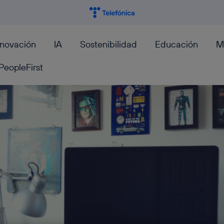
nnovación
IA
Sostenibilidad
Educación
M
PeopleFirst