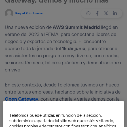
Raquel Ruiz Jiménez
Una nueva edición de
AWS Summit Madrid
llegó en
verano del 2023 a IFEMA, para conectar a líderes de
negocio y expertos en tecnología. El encuentro
abarcó toda la jornada del
15 de junio
, para ofrecer a
sus asistentes un programa muy diverso, con charlas,
sesiones técnicas, talleres prácticos y demostraciones
en vivo.
En este contexto, desde Telefónica tuvimos un hueco
entre tantas empresas, hablando sobre la iniciativa de
Open Gateway
, con una charla y varias demos con la
integración de nuestra
API Quality on Demand
.
Telefónica puede utilizar, en función de la sección,
subdominio o apartado del sitio web que estés visitando,
cookies propias y de terceros con fines técnicos, analíticos,