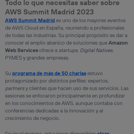
Todo lo que necesitas saber sobre
información de la cuenta de cliente de
telecomunicaciones vinculada a la conexión que utilizas
AWS Summit Madrid 2023
(p. ej., número de teléfono móvil).
AWS Summit Madrid
es uno de los mayores eventos
Este identificador se asigna a la conexión de internet, por
de AWS Cloud en España, reuniendo a profesionales
lo que cualquier persona que conecte su dispositivo y
consienta el uso de la tecnología recibirá el mismo
de todas las industrias. Su principal propósito es dar a
identificador. Típicamente:
conocer el amplio abanico de soluciones que
Amazon
Si utilizas una
conexión de banda ancha
(p. ej., Wi-Fi),
Web Services
ofrece a
startups
,
Digital Natives
,
el marketing o análisis se realizará en función de las
PYMES y grandes empresas.
actividades de navegación de los miembros del hogar
que hayan dado su consentimiento.
Su
programa de más de 50 charlas
estuvo
Si utilizas
datos móviles
, el marketing será más
personalizado, ya que se basará únicamente en la
protagonizado por distintos perfiles: expertos,
navegación del usuario del móvil.
partners
y clientes que hacen uso de sus servicios. Las
Puedes gestionar los consentimientos Utiq seleccionando
sesiones se enfocaron principalmente en profundizar
“Administrar Utiq” en la parte inferior de esta página web o
en los conocimientos de AWS, aunque contaba con
visitando el
portal de privacidad de Utiq
(“consenthub”)
. Para más información, consulta
conferencias dedicadas a la innovación y al
la
política de privacidad de Utiq
.
crecimiento de negocio.
De igual manera, estuvieron disponibles
otras