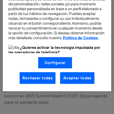
de personalización, redes sociales y/o para mostrarte
publicidad personalizada en base a un perfil elaborado a
partir de tus hábitos de navegación. Puedes aceptar
todas, rechazarlas o configurar su uso individualmente
clicando en el botón correspondiente. Asimismo, podrás
revocar tu consentimiento en cualquier momento desde
la opción de configuración. Si deseas obtener información
más detallada, consulta nuestra
Política de Cookies
.
¿Quieres activar la tecnología impulsada por
las operadoras de telefonía?
Nosotros, Telefónica S.A., utilizamos la tecnología Utiq para
Configurar
realizar nuestras acciones de marketing digital o análisis
(como se describe en este aviso de consentimiento)
basadas en tu navegación en nuestra(s) web(s)
listadas
aquí
(solo cuando utilizas una
conexión a
Rechazar todas
Aceptar todas
internet habilitada
, proporcionada por una de las
operadoras de telefonía participantes, y otorgas tu
¿Quieres conocer todos los detalles sobre lo que
consentimiento en cada página web).
ocurrió en AWS Summit Madrid 2023? ¡Sigue leyendo
La tecnología Utiq está diseñada con la privacidad como
prioridad ofreciéndote elección y control.
para no perderte nada!
La tecnología utiliza un identificador cifrado creado por tu
operadora de telefonía
, utilizando tu dirección IP y otra