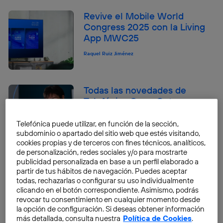
Revive el Mobile World
Congress 2025 con la Living
App MWC25
Raquel Ruiz Jiménez
Todas las novedades de
Telefónica Open Gateway en
su newsletter mensual
Telefónica puede utilizar, en función de la sección,
Raquel Ruiz Jiménez
subdominio o apartado del sitio web que estés visitando,
cookies propias y de terceros con fines técnicos, analíticos,
de personalización, redes sociales y/o para mostrarte
publicidad personalizada en base a un perfil elaborado a
Open Gateway DevCon 2023:
partir de tus hábitos de navegación. Puedes aceptar
descubre la participación de
todas, rechazarlas o configurar su uso individualmente
Telefónica
clicando en el botón correspondiente. Asimismo, podrás
revocar tu consentimiento en cualquier momento desde
Raquel Ruiz Jiménez
la opción de configuración. Si deseas obtener información
más detallada, consulta nuestra
Política de Cookies
.