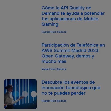
Si utilizas una
conexión de banda ancha
(p. ej., Wi-Fi),
el marketing o análisis se realizará en función de las
Cómo la API Quality on
actividades de navegación de los miembros del hogar
Demand te ayuda a potenciar
que hayan dado su consentimiento.
tus aplicaciones de Mobile
Si utilizas
datos móviles
, el marketing será más
Gaming
personalizado, ya que se basará únicamente en la
navegación del usuario del móvil.
Raquel Ruiz Jiménez
Puedes gestionar los consentimientos Utiq seleccionando
“Administrar Utiq” en la parte inferior de esta página web o
Participación de Telefónica en
visitando el
portal de privacidad de Utiq
AWS Summit Madrid 2023:
(“consenthub”)
. Para más información, consulta
Open Gateway, demos y
la
política de privacidad de Utiq
.
mucho más
Raquel Ruiz Jiménez
Descubre los eventos de
innovación tecnológica que
no te puedes perder
Raquel Ruiz Jiménez