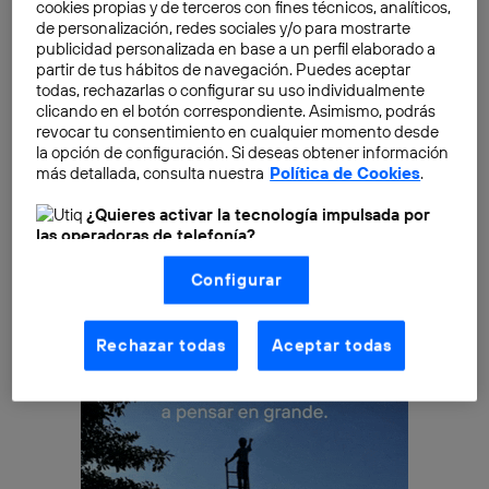
cookies propias y de terceros con fines técnicos, analíticos,
años podrán ayudar a personas con
problemas
de personalización, redes sociales y/o para mostrarte
medulares
, amputaciones de
brazos
y
piernas
o con
publicidad personalizada en base a un perfil elaborado a
partir de tus hábitos de navegación. Puedes aceptar
ceguera
. El avance del que os hablamos hoy se podría
todas, rechazarlas o configurar su uso individualmente
ser equiparable con la mano biónica que le
clicando en el botón correspondiente. Asimismo, podrás
implantaron a Luke Skywalker en el final del episodio V
revocar tu consentimiento en cualquier momento desde
la opción de configuración. Si deseas obtener información
de Star Wars, que era totalmente funcional y sensible
más detallada, consulta nuestra
Política de Cookies
.
al tacto.
¿Quieres activar la tecnología impulsada por
las operadoras de telefonía?
Nosotros, Telefónica S.A., utilizamos la tecnología Utiq para
Configurar
realizar nuestras acciones de marketing digital o análisis
(como se describe en este aviso de consentimiento)
basadas en tu navegación en nuestra(s) web(s)
listadas
aquí
(solo cuando utilizas una
conexión a
Rechazar todas
Aceptar todas
internet habilitada
, proporcionada por una de las
operadoras de telefonía participantes, y otorgas tu
consentimiento en cada página web).
La tecnología Utiq está diseñada con la privacidad como
prioridad ofreciéndote elección y control.
La tecnología utiliza un identificador cifrado creado por tu