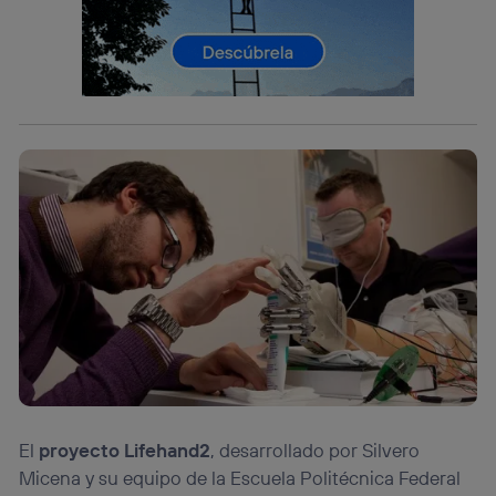
operadora de telefonía
, utilizando tu dirección IP y otra
información de la cuenta de cliente de
telecomunicaciones vinculada a la conexión que utilizas
(p. ej., número de teléfono móvil).
Este identificador se asigna a la conexión de internet, por
lo que cualquier persona que conecte su dispositivo y
consienta el uso de la tecnología recibirá el mismo
identificador. Típicamente:
Si utilizas una
conexión de banda ancha
(p. ej., Wi-Fi),
el marketing o análisis se realizará en función de las
actividades de navegación de los miembros del hogar
que hayan dado su consentimiento.
Si utilizas
datos móviles
, el marketing será más
personalizado, ya que se basará únicamente en la
navegación del usuario del móvil.
Puedes gestionar los consentimientos Utiq seleccionando
“Administrar Utiq” en la parte inferior de esta página web o
visitando el
portal de privacidad de Utiq
(“consenthub”)
. Para más información, consulta
la
política de privacidad de Utiq
.
El
proyecto Lifehand2
, desarrollado por Silvero
Micena y su equipo de la Escuela Politécnica Federal