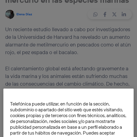
Elena Díaz
Un reciente estudio llevado a cabo por investigadores
de la Universidad de Harvard ha revelado un aumento
alarmante de metilmercurio en pescados como el atún
rojo, el pez espada o el bacalao.
El calentamiento global está afectando gravemente a
la vida marina y los animales están sufriendo muchas
de las consecuencias del cambio climático. De hecho,
ha afectado en gran manera a las reservas de peces a
nivel global. Tal y cómo publicábamos hace unos
Telefónica puede utilizar, en función de la sección,
meses,
la
pesca sostenible
se ha recortado un 4 por
subdominio o apartado del sitio web que estés visitando,
ciento mundialmente como consecuencia del
cookies propias y de terceros con fines técnicos, analíticos,
de personalización, redes sociales y/o para mostrarte
calentamiento en mares y océanos
.
publicidad personalizada en base a un perfil elaborado a
partir de tus hábitos de navegación. Puedes aceptar