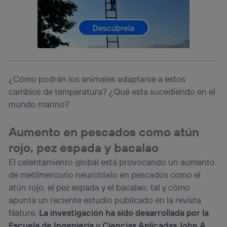
Este identificador se asigna a la conexión de internet, por
lo que cualquier persona que conecte su dispositivo y
consienta el uso de la tecnología recibirá el mismo
identificador. Típicamente:
Si utilizas una
conexión de banda ancha
(p. ej., Wi-Fi),
el marketing o análisis se realizará en función de las
actividades de navegación de los miembros del hogar
que hayan dado su consentimiento.
¿Cómo podrán los animales adaptarse a estos
Si utilizas
datos móviles
, el marketing será más
cambios de temperatura? ¿Qué esta sucediendo en el
personalizado, ya que se basará únicamente en la
mundo marino?
navegación del usuario del móvil.
Puedes gestionar los consentimientos Utiq seleccionando
Aumento en pescados como atún
“Administrar Utiq” en la parte inferior de esta página web o
visitando el
portal de privacidad de Utiq
rojo, pez espada y bacalao
(“consenthub”)
. Para más información, consulta
El calentamiento global está provocando un aumento
la
política de privacidad de Utiq
.
de metilmercurio neurotóxio en pescados como el
atún rojo, el pez espada y el bacalao, tal y cómo
apunta un reciente estudio publicado en la revista
Nature.
La investigación ha sido desarrollada por la
Escuela de Ingeniería y Ciencias Aplicadas John A.