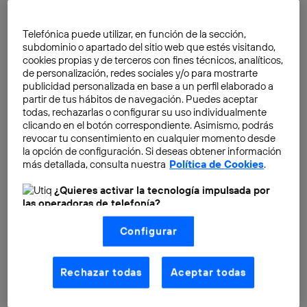
ciego tiempo atrás no ha sido una barrera insalvable
para colmar sus inquietudes personales y
Telefónica puede utilizar, en función de la sección,
profesionales.
subdominio o apartado del sitio web que estés visitando,
cookies propias y de terceros con fines técnicos, analíticos,
de personalización, redes sociales y/o para mostrarte
publicidad personalizada en base a un perfil elaborado a
partir de tus hábitos de navegación. Puedes aceptar
todas, rechazarlas o configurar su uso individualmente
clicando en el botón correspondiente. Asimismo, podrás
revocar tu consentimiento en cualquier momento desde
la opción de configuración. Si deseas obtener información
más detallada, consulta nuestra
Política de Cookies
.
¿Quieres activar la tecnología impulsada por
las operadoras de telefonía?
Nosotros, Telefónica S.A., utilizamos la tecnología Utiq para
Configurar
realizar nuestras acciones de marketing digital o análisis
(como se describe en este aviso de consentimiento)
basadas en tu navegación en nuestra(s) web(s)
listadas
aquí
(solo cuando utilizas una
conexión a
Rechazar todas
Aceptar todas
internet habilitada
, proporcionada por una de las
operadoras de telefonía participantes, y otorgas tu
consentimiento en cada página web).