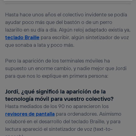
La tecnología Utiq está diseñada con la privacidad como
prioridad ofreciéndote elección y control.
Hasta hace unos años el colectivo invidente se podía
La tecnología utiliza un identificador cifrado creado por tu
ayudar poco más que del bastón o de un perro
operadora de telefonía
, utilizando tu dirección IP y otra
lazarillo en su día a día. Algún reloj adaptado existía ya,
información de la cuenta de cliente de
teclado Braille
para escribir, algún sintetizador de voz
telecomunicaciones vinculada a la conexión que utilizas
(p. ej., número de teléfono móvil).
que sonaba a lata y poco más.
Este identificador se asigna a la conexión de internet, por
lo que cualquier persona que conecte su dispositivo y
Pero la aparición de los terminales móviles ha
consienta el uso de la tecnología recibirá el mismo
supuesto un enorme cambio, y nadie mejor que Jordi
identificador. Típicamente:
para que nos lo explique en primera persona:
Si utilizas una
conexión de banda ancha
(p. ej., Wi-Fi),
el marketing o análisis se realizará en función de las
actividades de navegación de los miembros del hogar
Jordi, ¿qué significó la aparición de la
que hayan dado su consentimiento.
tecnología móvil para vuestro colectivo?
Si utilizas
datos móviles
, el marketing será más
Hasta mediados de los 90 no aparecieron los
personalizado, ya que se basará únicamente en la
revisores de pantalla
para ordenadores. Asimismo
navegación del usuario del móvil.
colaboré en el desarrollo del teclado Braille, y para
Puedes gestionar los consentimientos Utiq seleccionando
“Administrar Utiq” en la parte inferior de esta página web o
lectura apareció el sintetizador de voz (text-to-
visitando el
portal de privacidad de Utiq