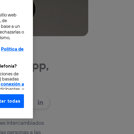
sitio web
, de
n base a un
rechazarlas o
mismo,
Política de
WhatsApp,
lefonía?
cciones de
o) basadas
conexión a
ticipantes, y
ar todas
e elección y
fonía
,
omunicaciones
jes intercambiados
las personas a las