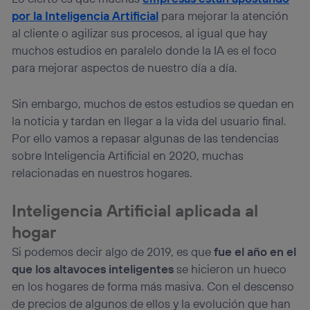
La tecnología utiliza un identificador cifrado creado por tu
por la Inteligencia Artificial
para mejorar la atención
operadora de telefonía
, utilizando tu dirección IP y otra
al cliente o agilizar sus procesos, al igual que hay
información de la cuenta de cliente de
muchos estudios en paralelo donde la IA es el foco
telecomunicaciones vinculada a la conexión que utilizas
para mejorar aspectos de nuestro día a día.
(p. ej., número de teléfono móvil).
Este identificador se asigna a la conexión de internet, por
lo que cualquier persona que conecte su dispositivo y
Sin embargo, muchos de estos estudios se quedan en
consienta el uso de la tecnología recibirá el mismo
la noticia y tardan en llegar a la vida del usuario final.
identificador. Típicamente:
Por ello vamos a repasar algunas de las tendencias
Si utilizas una
conexión de banda ancha
(p. ej., Wi-Fi),
sobre Inteligencia Artificial en 2020, muchas
el marketing o análisis se realizará en función de las
actividades de navegación de los miembros del hogar
relacionadas en nuestros hogares.
que hayan dado su consentimiento.
Si utilizas
datos móviles
, el marketing será más
Inteligencia Artificial aplicada al
personalizado, ya que se basará únicamente en la
hogar
navegación del usuario del móvil.
Puedes gestionar los consentimientos Utiq seleccionando
Si podemos decir algo de 2019, es que
fue el año en el
“Administrar Utiq” en la parte inferior de esta página web o
que los altavoces inteligentes
se hicieron un hueco
visitando el
portal de privacidad de Utiq
en los hogares de forma más masiva. Con el descenso
(“consenthub”)
. Para más información, consulta
la
política de privacidad de Utiq
.
de precios de algunos de ellos y la evolución que han