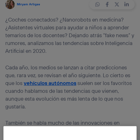
Miryam Artigas
¿Coches conectados? ¿Nanorobots en medicina?
¿Asistentes virtuales para ayudar a niños a aprender
temarios de los docentes? Dejando atrás “fake news” y
rumores, analizamos las tendencias sobre Inteligencia
Artificial en 2020.
Cada año, los medios se lanzan a citar predicciones
que, rara vez, se revisan el año siguiente. Lo cierto es
que los
vehículos autónomos
suelen ser los favoritos
cuando hablamos de las tendencias que vienen,
aunque esta evolución es más lenta de lo que nos
gustaría.
También se habla mucho de las innovaciones en
medicina, como la posibilidad de
detectar ataques
hipoglucémicos
o la capacidad de los
nanorobots