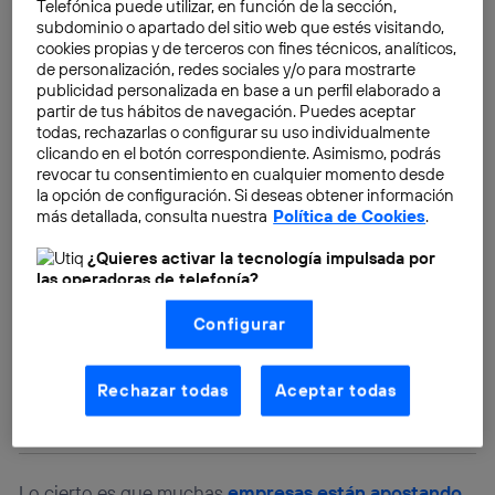
Telefónica puede utilizar, en función de la sección,
para detectar y destruir tumores cancérigenos
.
subdominio o apartado del sitio web que estés visitando,
cookies propias y de terceros con fines técnicos, analíticos,
de personalización, redes sociales y/o para mostrarte
publicidad personalizada en base a un perfil elaborado a
partir de tus hábitos de navegación. Puedes aceptar
todas, rechazarlas o configurar su uso individualmente
clicando en el botón correspondiente. Asimismo, podrás
revocar tu consentimiento en cualquier momento desde
la opción de configuración. Si deseas obtener información
más detallada, consulta nuestra
Política de Cookies
.
¿Quieres activar la tecnología impulsada por
las operadoras de telefonía?
Nosotros, Telefónica S.A., utilizamos la tecnología Utiq para
Configurar
realizar nuestras acciones de marketing digital o análisis
(como se describe en este aviso de consentimiento)
basadas en tu navegación en nuestra(s) web(s)
listadas
aquí
(solo cuando utilizas una
conexión a
Rechazar todas
Aceptar todas
internet habilitada
, proporcionada por una de las
operadoras de telefonía participantes, y otorgas tu
consentimiento en cada página web).
La tecnología Utiq está diseñada con la privacidad como
prioridad ofreciéndote elección y control.
Lo cierto es que muchas
empresas están apostando