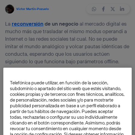
Víctor Martín-Pozuelo
La
reconversión
de un negocio
al mercado digital es
mucho más que trasladar el mismo modus operandi a
Internet o las redes sociales tal cual. No se puede
imitar el mundo analógico y volcar pautas idénticas de
conducta, esperando que los usuarios actúen
siguiendo lo que funciona bajo parámetros offline.
Los nuevos consumidores piensan, entienden y
Telefónica puede utilizar, en función de la sección,
actúan de forma distinta, por lo que la
filosofía
subdominio o apartado del sitio web que estés visitando,
empresarial debe cambiar
adaptándose a los nuevos
cookies propias y de terceros con fines técnicos, analíticos,
usos y costumbres, empatizando con las nuevas
de personalización, redes sociales y/o para mostrarte
publicidad personalizada en base a un perfil elaborado a
formas de comunicación y márketing. Con Internet al
partir de tus hábitos de navegación. Puedes aceptar
alcance de la mayoría de la población, el acceso a la
todas, rechazarlas o configurar su uso individualmente
información y a herramientas y productos cada vez
clicando en el botón correspondiente. Asimismo, podrás
revocar tu consentimiento en cualquier momento desde
más baratos, o incluso gratis, es indispensable una
la opción de configuración. Si deseas obtener información