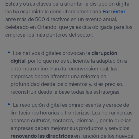
identificador. Típicamente:
Estas y otras claves para afrontar la disrupción digital
Si utilizas una
conexión de banda ancha
(p. ej., Wi-Fi),
las ha esgrimido la consultora americana
Forrester
,
el marketing o análisis se realizará en función de las
ante más de 500 directivos en un evento anual,
actividades de navegación de los miembros del hogar
celebrado en Orlando, que ya es cita obligada para los
que hayan dado su consentimiento.
empresarios más punteros del sector:
Si utilizas
datos móviles
, el marketing será más
personalizado, ya que se basará únicamente en la
navegación del usuario del móvil.
Los nativos digitales provocan la
disrupción
Puedes gestionar los consentimientos Utiq seleccionando
digital
, por lo que no es suficiente la adaptación a
“Administrar Utiq” en la parte inferior de esta página web o
visitando el
portal de privacidad de Utiq
entornos online. Para la reconversión real, las
(“consenthub”)
. Para más información, consulta
empresas deben afrontar una reforma en
la
política de privacidad de Utiq
.
profundidad desde los cimientos y, si es preciso,
reconstruir desde la base todas las estrategias.
La revolución digital es omnipresente y carece de
limitaciones horarias o fronterizas. Las herramientas
abarcan culturas, sectores, idiomas…, por lo que las
empresas deben mejorar sus productos y servicios,
renovando las directrices
en función de los nuevos