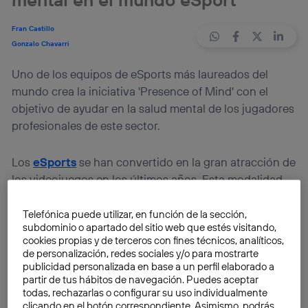
Fran Castillo
Gonzalo Chavarri
Uno de los equipos de eSports más laureados del
mundo crea la iniciativa 'Presence of Mind' con el
objetivo de ayudar en la salud mental de los jugadores
profesionales de este sector.
Los
eSports
se han convertido en la gran atracción de
los videojuegos en los últimos años. Esta modalidad
deportiva ha conseguido llenar estadios con la
finalidad de presenciar a los mejores equipos del
Telefónica puede utilizar, en función de la sección,
subdominio o apartado del sitio web que estés visitando,
planeta.
cookies propias y de terceros con fines técnicos, analíticos,
de personalización, redes sociales y/o para mostrarte
En esta ocasión, hablamos del equipo Cloud9, uno de
publicidad personalizada en base a un perfil elaborado a
partir de tus hábitos de navegación. Puedes aceptar
los equipos más conocidos en el universo gaming,
todas, rechazarlas o configurar su uso individualmente
que ha creado la iniciativa
‘Presence of Mind’
para
clicando en el botón correspondiente. Asimismo, podrás