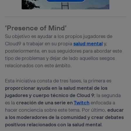
lo que cualquier persona que conecte su dispositivo y
consienta el uso de la tecnología recibirá el mismo
identificador. Típicamente:
Si utilizas una
conexión de banda ancha
(p. ej., Wi-Fi),
el marketing o análisis se realizará en función de las
‘Presence of Mind’
actividades de navegación de los miembros del hogar
Su objetivo es ayudar a los propios jugadores de
que hayan dado su consentimiento.
Cloud9 a trabajar en su propia
salud mental
y,
Si utilizas
datos móviles
, el marketing será más
personalizado, ya que se basará únicamente en la
posteriormente, en sus seguidores para abordar este
navegación del usuario del móvil.
tipo de problemas y dejar de lado aquellos sesgos
Puedes gestionar los consentimientos Utiq seleccionando
relacionados con este ámbito.
“Administrar Utiq” en la parte inferior de esta página web o
visitando el
portal de privacidad de Utiq
(“consenthub”)
. Para más información, consulta
Esta iniciativa consta de tres fases, la primera es
la
política de privacidad de Utiq
.
proporcionar ayuda en la salud mental de los
jugadores y cuerpo técnico de Cloud 9
; la segunda
es la
creación de una serie en
Twitch
enfocada a
hacer conciencia sobre este tema. Por último,
educar
a los moderadores de la comunidad y crear debates
positivos relacionados con la salud mental
.