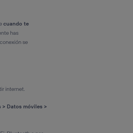
ue
cuando te
ente has
 conexión se
r internet.
s > Datos móviles >