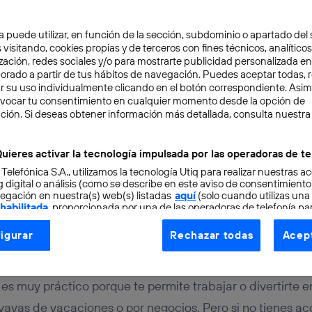
a puede utilizar, en función de la sección, subdominio o apartado del 
 visitando, cookies propias y de terceros con fines técnicos, analíticos
zación, redes sociales y/o para mostrarte publicidad personalizada e
aborado a partir de tus hábitos de navegación. Puedes aceptar todas, 
r su uso individualmente clicando en el botón correspondiente. Asi
evocar tu consentimiento en cualquier momento desde la opción de
ITAL
4 min
ción. Si deseas obtener información más detallada, consulta nuestra
partir internet desde 
uieres activar la tecnología impulsada por las operadoras de te
 Telefónica S.A., utilizamos la tecnología Utiq para realizar nuestras a
 digital o análisis (como se describe en este aviso de consentimient
egación en nuestra(s) web(s) listadas
aquí
(solo cuando utilizas una
 habilitada
, proporcionada por una de las operadoras de telefonía par
tu consentimiento en cada página web).
igurar
Rechazar todas
Acept
ogía Utiq está diseñada con la privacidad como prioridad ofreciéndot
ogía utiliza un identificador cifrado creado por tu
operadora de tele
o tu dirección IP y otra información de la cuenta de cliente de telec
 es muy práctico porque te permite trabajar o divertirte e
 a la conexión que utilizas (p. ej., número de teléfono móvil).
 vayas de vacaciones o por negocios. Pero si no tienes ac