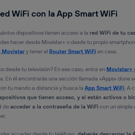
red WiFi con la App Smart WiFi
uántos dispositivos tienen acceso a la
red WiFi de tu ca
des hacer desde Movistar+ o desde tu propio smartphone.
e Movistar
y tener el
Router Smart WiFi
en casa.
os desde tu televisión? En ese caso, entra en
Movistar+
lla. En él encontrarás una sección llamada «Apps» done v
 con tu mando a distancia y busca la
App Smart WiFi
. A 
ispositivos que tienen acceso, y si están activos o b
ad de
acceder a la contraseña de la WiFi
con un simple c
er.
oder acceder desde tu teléfono,
deberás descargar la 