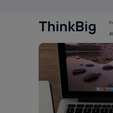
I
Blogthinkbig.com
#