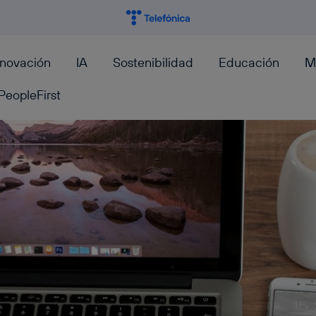
nnovación
IA
Sostenibilidad
Educación
M
PeopleFirst