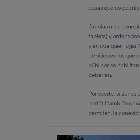
Este iden
conecte s
cosas que no podrás
Típicame
Si util
Gracias a las conexi
realiz
hayan 
tablets) y ordenado
Si util
y en cualquier lugar.
únicam
de sitios en los que
Puedes ge
inferior 
públicos se habilita
Para más 
deberían.
Por suerte, si tiene
portátil también se c
permiten, la conexión