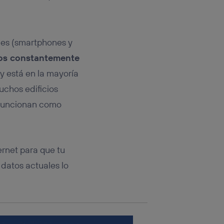
rsona que
tificador.
sis se
iles (smartphones y
 hogar que
os constantemente
sará
y está en la mayoría
uchos edificios
n la parte
onsenthub”)
.
o funcionan como
ernet para que tu
 datos actuales lo