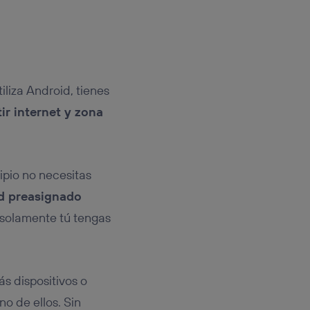
liza Android, tienes
r internet y zona
ipio no necesitas
ed preasignado
y solamente tú tengas
s dispositivos o
o de ellos. Sin