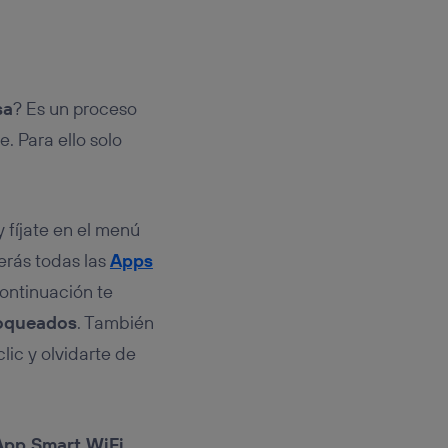
sa
? Es un proceso
 Para ello solo
y fíjate en el menú
erás todas las
Apps
continuación te
loqueados
. También
lic y olvidarte de
App Smart WiFi
,