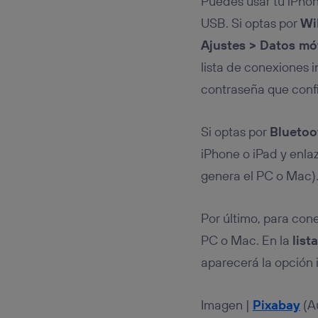
Puedes usar tu iPhon
USB. Si optas por
Wi
Ajustes > Datos móv
lista de conexiones i
contraseña que conf
Si optas por
Bluetoo
iPhone o iPad y enla
genera el PC o Mac)
Por último, para con
PC o Mac. En la
list
aparecerá la opción 
Imagen |
Pixabay
(A