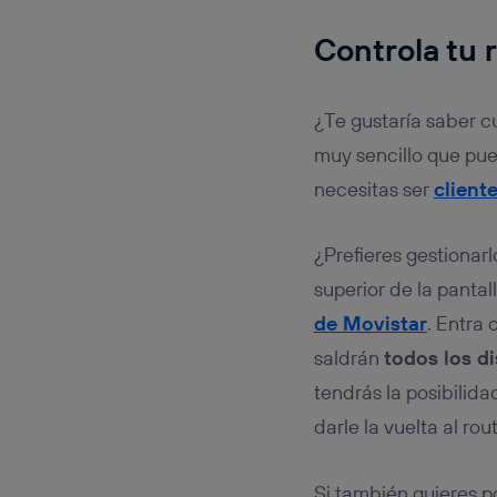
Controla tu 
¿Te gustaría saber c
muy sencillo que pue
necesitas ser
client
¿Prefieres gestionarl
superior de la panta
de Movistar
. Entra
saldrán
todos los d
tendrás la posibilid
darle la vuelta al rout
Si también quieres p