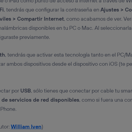
e o iPad como punto de acceso a internet a través de WiF
Fi
, tendrás que configurar la contraseña en
Ajustes > Co
iles > Compartir Internet
, como acabamos de ver. Verá
nalámbricas disponibles en tu PC o Mac. Al seleccionarla,
iguraste previamente.
th
, tendrás que activar esta tecnología tanto en el PC/
zar ambos dispositivos desde el dispositivo con iOS (te p
.
ectar por
USB
, sólo tienes que conectar por cable tu smar
a de servicios de red disponibles
, como si fuera una co
iPhone.
utor:
William Iven
)