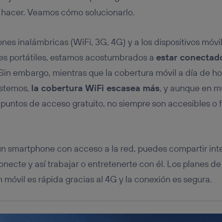
tificador se asigna a la conexión de internet, por lo que cualquier pe
u dispositivo y consienta el uso de la tecnología recibirá el mismo iden
 hacer. Veamos cómo solucionarlo.
nte:
izas una
conexión de banda ancha
(p. ej., Wi-Fi), el marketing o análi
ones inalámbricas (WiFi, 3G, 4G) y a los dispositivos móv
ará en función de las actividades de navegación de los miembros del
dado su consentimiento.
res portátiles, estamos acostumbrados a
estar conectad
izas
datos móviles
, el marketing será más personalizado, ya que se ba
 Sin embargo, mientras que la cobertura móvil a día de ho
ente en la navegación del usuario del móvil.
 estemos,
la cobertura WiFi escasea más
, y aunque en m
stionar los consentimientos Utiq seleccionando “Administrar Utiq” e
de esta página web o visitando el
portal de privacidad de Utiq (“c
n puntos de acceso gratuito, no siempre son accesibles 
información, consulta la
política de privacidad de Utiq
.
s un smartphone con acceso a la red, puedes compartir int
onecte y así trabajar o entretenerte con él. Los planes de
 móvil es rápida gracias al 4G y la conexión es segura.