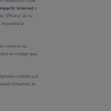
i, Bluetooth o por
mpartir Internet
o
s “iPhone” en tu
 te pedirá la
Mac como en tu
edirá un código que
tphone o tablet y el
nexión Ethernet, te