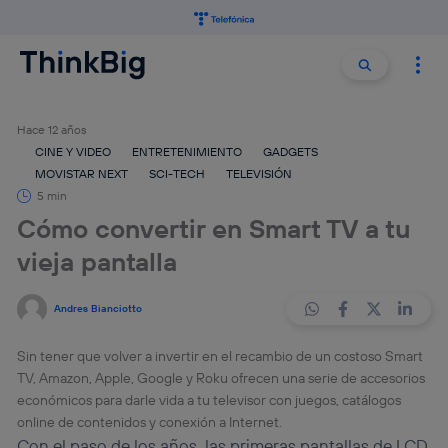
Buscar:
Buscar
Hace 12 años
CINE Y VIDEO
ENTRETENIMIENTO
GADGETS
MOVISTAR NEXT
SCI-TECH
TELEVISIÓN
5 min
Cómo convertir en Smart TV a tu
vieja pantalla
Andres Bianciotto
Sin tener que volver a invertir en el recambio de un costoso Smart
TV, Amazon, Apple, Google y Roku ofrecen una serie de accesorios
económicos para darle vida a tu televisor con juegos, catálogos
online de contenidos y conexión a Internet.
Con el paso de los años, las primeras pantallas de LCD