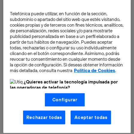
Telefónica puede utilizar, en función de la sección,
subdominio o apartado del sitio web que estés visitando,
cookies propias y de terceros con fines técnicos, analíticos,
de personalización, redes sociales y/o para mostrarte
publicidad personalizada en base a un perfil elaborado a
partir de tus hábitos de navegación. Puedes aceptar
todas, rechazarlas o configurar su uso individualmente
clicando en el botón correspondiente. Asimismo, podrás
revocar tu consentimiento en cualquier momento desde
la opción de configuración. Si deseas obtener información
más detallada, consulta nuestra
Política de Cookies
.
¿Quieres activar la tecnología impulsada por
Esta nueva generación de pantallas y Smart TV, con
las operadoras de telefonía?
más de 30 pulgadas de tamaño, se posicionan como
Nosotros, Telefónica S.A., utilizamos la tecnología Utiq para
uno de los nuevos formatos de computadoras, con
Configurar
realizar nuestras acciones de marketing digital o análisis
acceso a Internet, catálogos de series y películas al
(como se describe en este aviso de consentimiento)
basadas en tu navegación en nuestra(s) web(s)
instante como Netflix, videoconferencia con Skype y
listadas
aquí
(solo cuando utilizas una
conexión a
Rechazar todas
Aceptar todas
tantos otros servicios online.
internet habilitada
, proporcionada por una de las
operadoras de telefonía participantes, y otorgas tu
consentimiento en cada página web).