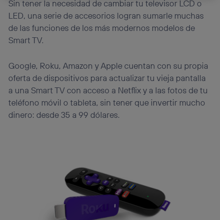
Sin tener la necesidad de cambiar tu televisor LCD o
La tecnología Utiq está diseñada con la privacidad como
LED, una serie de accesorios logran sumarle muchas
prioridad ofreciéndote elección y control.
de las funciones de los más modernos modelos de
La tecnología utiliza un identificador cifrado creado por tu
operadora de telefonía
, utilizando tu dirección IP y otra
Smart TV.
información de la cuenta de cliente de
telecomunicaciones vinculada a la conexión que utilizas
Google, Roku, Amazon y Apple cuentan con su propia
(p. ej., número de teléfono móvil).
oferta de dispositivos para actualizar tu vieja pantalla
Este identificador se asigna a la conexión de internet, por
lo que cualquier persona que conecte su dispositivo y
a una Smart TV con acceso a Netflix y a las fotos de tu
consienta el uso de la tecnología recibirá el mismo
teléfono móvil o tableta, sin tener que invertir mucho
identificador. Típicamente:
dinero: desde 35 a 99 dólares.
Si utilizas una
conexión de banda ancha
(p. ej., Wi-Fi),
el marketing o análisis se realizará en función de las
actividades de navegación de los miembros del hogar
que hayan dado su consentimiento.
Si utilizas
datos móviles
, el marketing será más
personalizado, ya que se basará únicamente en la
navegación del usuario del móvil.
Puedes gestionar los consentimientos Utiq seleccionando
“Administrar Utiq” en la parte inferior de esta página web o
visitando el
portal de privacidad de Utiq