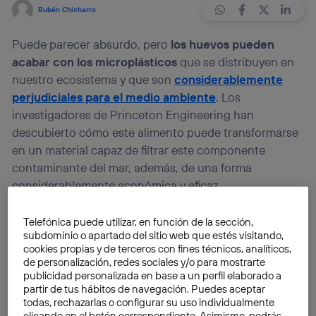
Rubén Chicharro
Puede parecer absurdo, pero
los huevos pueden
acabar con los microplásticos
que se distribuyen en
nuestro ecosistema y que son
considerablemente
perjudiciales para el medio ambiente
. Los
investigadores de Princeton Engineering han
descubierto cómo este alimento puede transformarse
en un material capaz de filtrar este componente
contaminante del mar, además, de una forma
considerablemente económica y eficaz.
Lo que interesa del huevo no es la cáscara, ni el punto
Telefónica puede utilizar, en función de la sección,
subdominio o apartado del sitio web que estés visitando,
de cocción del mismo,
sino uno de sus componentes:
cookies propias y de terceros con fines técnicos, analíticos,
la clara.
Con este, el equipo a cargo
del proyecto
de personalización, redes sociales y/o para mostrarte
impulsado por la Escuela de Ingeniería y Ciencias
publicidad personalizada en base a un perfil elaborado a
partir de tus hábitos de navegación. Puedes aceptar
Aplicadas de la Universidad de Princeton,
todas, rechazarlas o configurar su uso individualmente
consiguieron crear un aerogel, un material con
clicando en el botón correspondiente. Asimismo, podrás