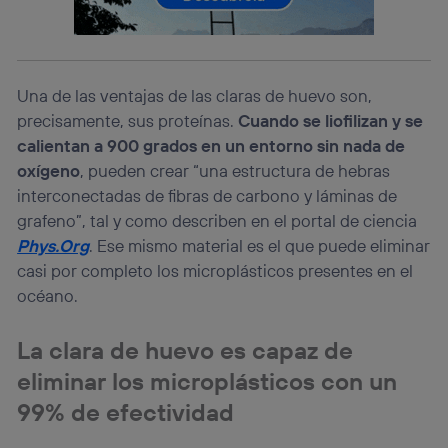
lo que cualquier persona que conecte su dispositivo y
consienta el uso de la tecnología recibirá el mismo
identificador. Típicamente:
Si utilizas una
conexión de banda ancha
(p. ej., Wi-Fi),
el marketing o análisis se realizará en función de las
Una de las ventajas de las claras de huevo son,
actividades de navegación de los miembros del hogar
precisamente, sus proteínas.
Cuando se liofilizan y se
que hayan dado su consentimiento.
calientan a 900 grados en un entorno sin nada de
Si utilizas
datos móviles
, el marketing será más
oxígeno
, pueden crear “una estructura de hebras
personalizado, ya que se basará únicamente en la
navegación del usuario del móvil.
interconectadas de fibras de carbono y láminas de
Puedes gestionar los consentimientos Utiq seleccionando
grafeno”, tal y como describen en el portal de ciencia
“Administrar Utiq” en la parte inferior de esta página web o
Phys.Org
. Ese mismo material es el que puede eliminar
visitando el
portal de privacidad de Utiq
casi por completo los microplásticos presentes en el
(“consenthub”)
. Para más información, consulta
océano.
la
política de privacidad de Utiq
.
La clara de huevo es capaz de
eliminar los microplásticos con un
99% de efectividad