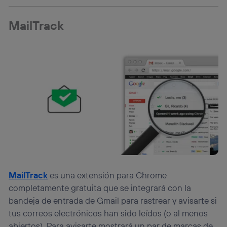
Este identificador se asigna a la conexión de internet, por
lo que cualquier persona que conecte su dispositivo y
MailTrack
consienta el uso de la tecnología recibirá el mismo
identificador. Típicamente:
Si utilizas una
conexión de banda ancha
(p. ej., Wi-Fi),
el marketing o análisis se realizará en función de las
actividades de navegación de los miembros del hogar
que hayan dado su consentimiento.
Si utilizas
datos móviles
, el marketing será más
personalizado, ya que se basará únicamente en la
navegación del usuario del móvil.
Puedes gestionar los consentimientos Utiq seleccionando
“Administrar Utiq” en la parte inferior de esta página web o
visitando el
portal de privacidad de Utiq
(“consenthub”)
. Para más información, consulta
la
política de privacidad de Utiq
.
MailTrack
es una extensión para Chrome
completamente gratuita que se integrará con la
bandeja de entrada de Gmail para rastrear y avisarte si
tus correos electrónicos han sido leídos (o al menos
abiertos). Para avisarte mostrará un par de marcas de