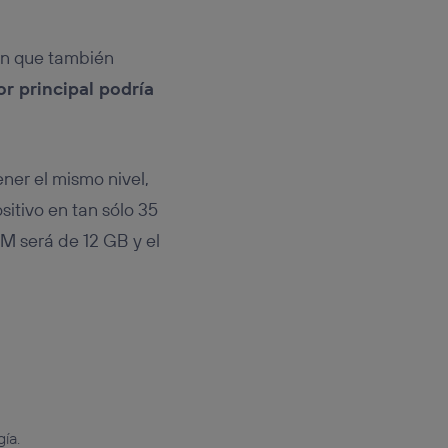
an que también
or principal podría
ener el mismo nivel,
itivo en tan sólo 35
M será de 12 GB y el
ía.