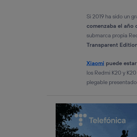
Este iden
conecte s
Típicame
Si 2019 ha sido un g
Si util
comenzaba el año c
realiz
hayan 
submarca propia Re
Si util
Transparent Editio
únicam
Puedes ge
inferior 
Xiaomi
puede estar
Para más 
los Redmi K20 y K20 
plegable presentado