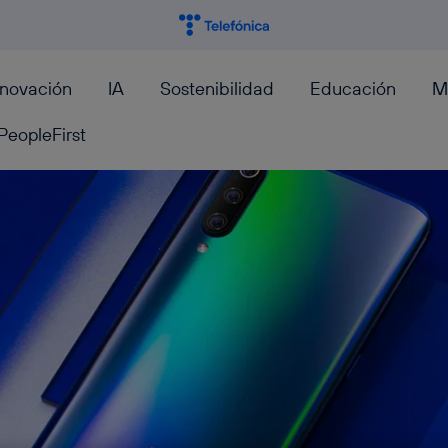
nnovación
IA
Sostenibilidad
Educación
M
PeopleFirst