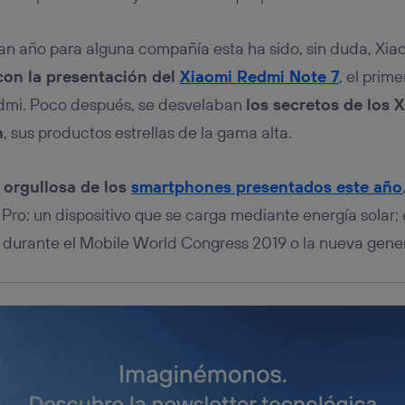
tificador se asigna a la conexión de internet, por lo que cualquier pe
u dispositivo y consienta el uso de la tecnología recibirá el mismo iden
nte:
ran año para alguna compañía esta ha sido, sin duda, Xia
izas una
conexión de banda ancha
(p. ej., Wi-Fi), el marketing o análi
on la presentación del
Xiaomi Redmi Note 7
, el prim
ará en función de las actividades de navegación de los miembros del
dado su consentimiento.
dmi. Poco después, se desvelaban
los secretos de los 
izas
datos móviles
, el marketing será más personalizado, ya que se ba
n
, sus productos estrellas de la gama alta.
ente en la navegación del usuario del móvil.
stionar los consentimientos Utiq seleccionando “Administrar Utiq” e
de esta página web o visitando el
portal de privacidad de Utiq (“c
 orgullosa de los
smartphones presentados este año
información, consulta la
política de privacidad de Utiq
.
Pro; un dispositivo que se carga mediante energía solar;
 durante el Mobile World Congress 2019 o la nueva gene