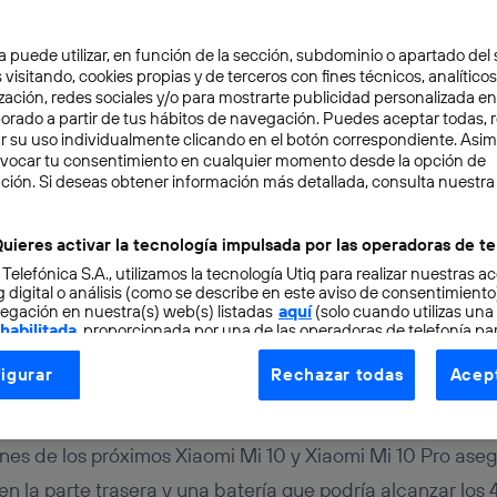
a puede utilizar, en función de la sección, subdominio o apartado del 
 visitando, cookies propias y de terceros con fines técnicos, analíticos
zación, redes sociales y/o para mostrarte publicidad personalizada e
aborado a partir de tus hábitos de navegación. Puedes aceptar todas, 
r su uso individualmente clicando en el botón correspondiente. Asi
evocar tu consentimiento en cualquier momento desde la opción de
TAL
2 min
ción. Si deseas obtener información más detallada, consulta nuestra
rán los próximos Xiaomi
uieres activar la tecnología impulsada por las operadoras de te
 Telefónica S.A., utilizamos la tecnología Utiq para realizar nuestras a
i 10 Pro?
 digital o análisis (como se describe en este aviso de consentimient
egación en nuestra(s) web(s) listadas
aquí
(solo cuando utilizas una
 habilitada
, proporcionada por una de las operadoras de telefonía par
tu consentimiento en cada página web).
igurar
Rechazar todas
Acept
ogía Utiq está diseñada con la privacidad como prioridad ofreciéndot
ogía utiliza un identificador cifrado creado por tu
operadora de tele
o tu dirección IP y otra información de la cuenta de cliente de telec
iones de los próximos Xiaomi Mi 10 y Xiaomi Mi 10 Pro as
 a la conexión que utilizas (p. ej., número de teléfono móvil).
n la parte trasera y una batería que podría alcanzar los