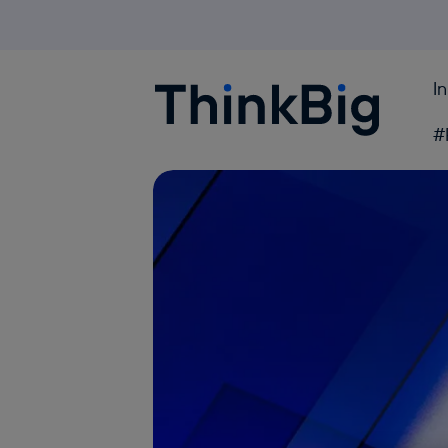
I
Blogthinkbig.com
#