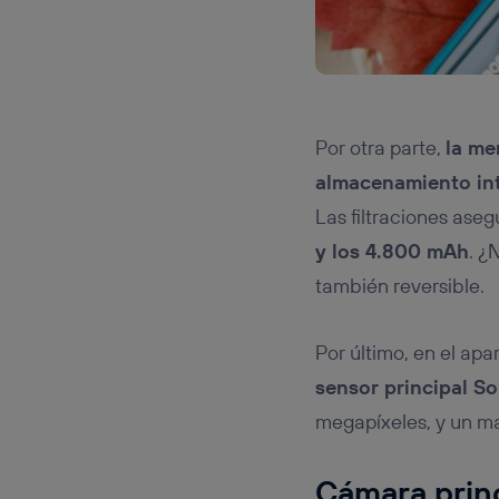
Por otra parte,
la me
almacenamiento int
Las filtraciones ase
y los 4.800 mAh
. ¿
también reversible.
Por último, en el ap
sensor principal S
megapíxeles, y un m
Cámara prin