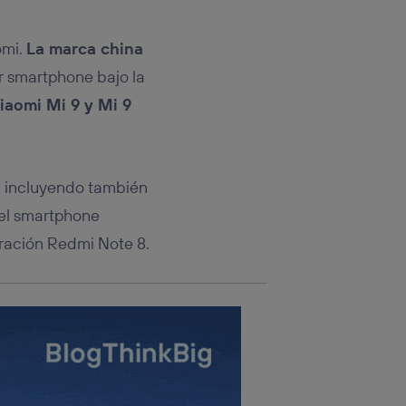
rsona que
tificador.
omi.
La marca china
sis se
er smartphone bajo la
 hogar que
Xiaomi Mi 9 y Mi 9
sará
n la parte
onsenthub”)
.
, incluyendo también
 el smartphone
ración Redmi Note 8.