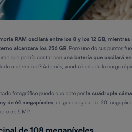
moria RAM oscilará entre los 8 y los 12 GB, mientras 
erno alcanzara los 256 GB
. Pero uno de sus puntos fuer
guran que podría contar con
una batería que oscilará e
Nada mal, verdad? Además, vendrá incluida la carga rápi
artado fotográfico puede que opte por
la cuádruple cáma
ony de 64 megapíxeles
; un gran angular de 20 megapíxel
acro de 5 MP.
cipal de 108 megapíxeles