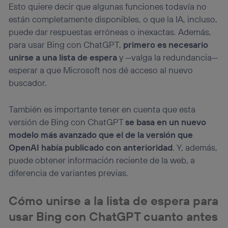
información de la cuenta de cliente de
Esto quiere decir que algunas funciones todavía no
telecomunicaciones vinculada a la conexión que utilizas
están completamente disponibles, o que la IA, incluso,
(p. ej., número de teléfono móvil).
puede dar respuestas erróneas o inexactas. Además,
Este identificador se asigna a la conexión de internet, por
para usar Bing con ChatGPT,
primero es necesario
lo que cualquier persona que conecte su dispositivo y
unirse a una lista de espera
y —valga la redundancia—
consienta el uso de la tecnología recibirá el mismo
identificador. Típicamente:
esperar a que Microsoft nos dé acceso al nuevo
Si utilizas una
conexión de banda ancha
(p. ej., Wi-Fi),
buscador.
el marketing o análisis se realizará en función de las
actividades de navegación de los miembros del hogar
También es importante tener en cuenta que esta
que hayan dado su consentimiento.
versión de Bing con ChatGPT
se basa en un nuevo
Si utilizas
datos móviles
, el marketing será más
personalizado, ya que se basará únicamente en la
modelo más avanzado que el de la versión que
navegación del usuario del móvil.
OpenAI había publicado con anterioridad
. Y, además,
Puedes gestionar los consentimientos Utiq seleccionando
puede obtener información reciente de la web, a
“Administrar Utiq” en la parte inferior de esta página web o
diferencia de variantes previas.
visitando el
portal de privacidad de Utiq
(“consenthub”)
. Para más información, consulta
la
política de privacidad de Utiq
.
Cómo unirse a la lista de espera para
usar Bing con ChatGPT cuanto antes