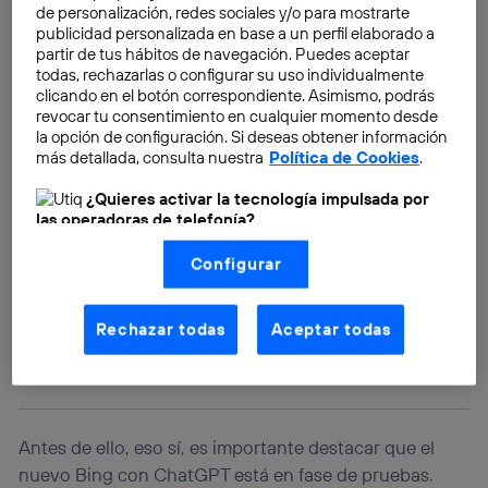
de personalización, redes sociales y/o para mostrarte
publicidad personalizada en base a un perfil elaborado a
partir de tus hábitos de navegación. Puedes aceptar
todas, rechazarlas o configurar su uso individualmente
clicando en el botón correspondiente. Asimismo, podrás
revocar tu consentimiento en cualquier momento desde
la opción de configuración. Si deseas obtener información
más detallada, consulta nuestra
Política de Cookies
.
¿Quieres activar la tecnología impulsada por
las operadoras de telefonía?
Nosotros, Telefónica S.A., utilizamos la tecnología Utiq para
Configurar
realizar nuestras acciones de marketing digital o análisis
(como se describe en este aviso de consentimiento)
basadas en tu navegación en nuestra(s) web(s)
listadas
aquí
(solo cuando utilizas una
conexión a
Rechazar todas
Aceptar todas
internet habilitada
, proporcionada por una de las
operadoras de telefonía participantes, y otorgas tu
consentimiento en cada página web).
La tecnología Utiq está diseñada con la privacidad como
prioridad ofreciéndote elección y control.
Antes de ello, eso sí, es importante destacar que el
La tecnología utiliza un identificador cifrado creado por tu
nuevo Bing con ChatGPT está en fase de pruebas.
operadora de telefonía
, utilizando tu dirección IP y otra