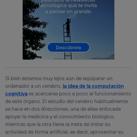
identificador. Típicamente:
Si utilizas una
conexión de banda ancha
(p. ej., Wi-Fi),
el marketing o análisis se realizará en función de las
actividades de navegación de los miembros del hogar
que hayan dado su consentimiento.
Si utilizas
datos móviles
, el marketing será más
personalizado, ya que se basará únicamente en la
navegación del usuario del móvil.
Puedes gestionar los consentimientos Utiq seleccionando
“Administrar Utiq” en la parte inferior de esta página web o
visitando el
portal de privacidad de Utiq
(“consenthub”)
. Para más información, consulta
la
política de privacidad de Utiq
.
Si bien estamos muy lejos aún de equiparar un
ordenador a un cerebro,
la idea de la computación
cognitiva
es acercarse poco a poco al funcionamiento
de este órgano. El estudio del cerebro habitualmente
se hace en dos direcciones, una de ellas enfocada
apoyar la medicina y el conocimiento biológico,
mientras que la otra tiene la meta de imitar su
actividad de forma artificial, es decir, aprovechar su