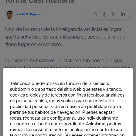
Pablo G. Bejerano
Uno de los retos de la inteligencia artificial es lograr
que la actividad de una máquina se acerque a la que
tiene lugar en el cerebro.
El cerebro humano es un sistema tan complejo que
hoy por hoy supera todas las capacidades que pueden
ponerse en una máquina. Tal vez no por cantidad,
pues la potencia de cálculo de un ordenador es
Telefónica puede utilizar, en función de la sección,
subdominio o apartado del sitio web que estés visitando,
mucho más alta que la de una persona , sin embargo,
cookies propias y de terceros con fines técnicos, analíticos,
cuando se trata de realizar tareas nuevas o adaptarse
de personalización, redes sociales y/o para mostrarte
a nuevas situaciones la actividad neuronal bate por
publicidad personalizada en base a un perfil elaborado a
partir de tus hábitos de navegación. Puedes aceptar
goleada a cualquier supercomputadora. Precisamente
todas, rechazarlas o configurar su uso individualmente
es esta cualidad de los seres vivos de
dar una
clicando en el botón correspondiente. Asimismo, podrás
respuesta adecuada a un problema
, aunque nunca
revocar tu consentimiento en cualquier momento desde
la opción de configuración. Si deseas obtener información