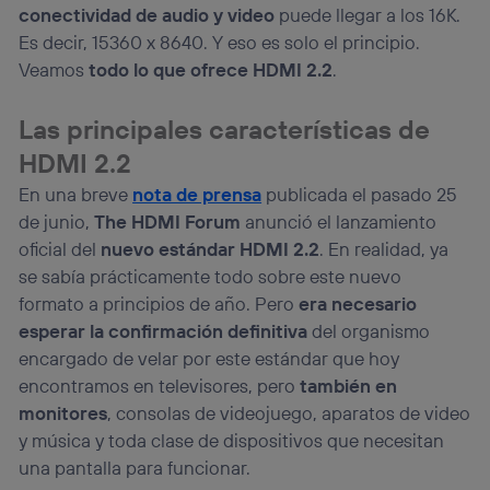
La tecnología utiliza un identificador cifrado creado por tu
conectividad de audio y video
puede llegar a los 16K.
operadora de telefonía
, utilizando tu dirección IP y otra
Es decir, 15360 x 8640. Y eso es solo el principio.
información de la cuenta de cliente de
Veamos
todo lo que ofrece HDMI 2.2
.
telecomunicaciones vinculada a la conexión que utilizas
(p. ej., número de teléfono móvil).
Este identificador se asigna a la conexión de internet, por
Las principales características de
lo que cualquier persona que conecte su dispositivo y
HDMI 2.2
consienta el uso de la tecnología recibirá el mismo
identificador. Típicamente:
En una breve
nota de prensa
publicada el pasado 25
Si utilizas una
conexión de banda ancha
(p. ej., Wi-Fi),
de junio,
The HDMI Forum
anunció el lanzamiento
el marketing o análisis se realizará en función de las
oficial del
nuevo estándar HDMI 2.2
. En realidad, ya
actividades de navegación de los miembros del hogar
se sabía prácticamente todo sobre este nuevo
que hayan dado su consentimiento.
formato a principios de año. Pero
era necesario
Si utilizas
datos móviles
, el marketing será más
personalizado, ya que se basará únicamente en la
esperar la confirmación definitiva
del organismo
navegación del usuario del móvil.
encargado de velar por este estándar que hoy
Puedes gestionar los consentimientos Utiq seleccionando
encontramos en televisores, pero
también en
“Administrar Utiq” en la parte inferior de esta página web o
monitores
, consolas de videojuego, aparatos de video
visitando el
portal de privacidad de Utiq
(“consenthub”)
. Para más información, consulta
y música y toda clase de dispositivos que necesitan
la
política de privacidad de Utiq
.
una pantalla para funcionar.