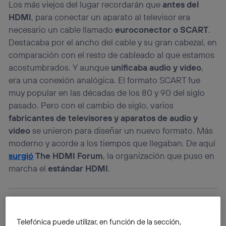
Los más viejos del lugar recordarán que
antes del
HDMI
, para conectar un aparato al televisor era
necesario un cable llamado
euroconector o SCART
.
Destacaba por el ancho del cable y su gran cabezal, en
comparación con el resto de cableado al que estamos
acostumbrados. Y aunque
unificaba audio y video
,
era una conexión analógica. El formato SCART fue
muy popular en las décadas de los 80 y 90 del siglo
pasado. Pero con el cambio de siglo, varios
fabricantes de televisores y aparatos de audio y
video
se unieron para diseñar un nuevo formato. Más
moderno y acorde a los tiempos que llegaban. De aquí
surgió
The HDMI Forum
, la organización que puso en
marcha el
estándar HDMI
.
Telefónica puede utilizar, en función de la sección,