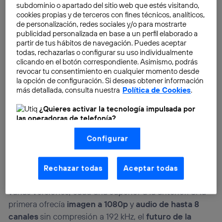
subdominio o apartado del sitio web que estés visitando,
cookies propias y de terceros con fines técnicos, analíticos,
de personalización, redes sociales y/o para mostrarte
publicidad personalizada en base a un perfil elaborado a
partir de tus hábitos de navegación. Puedes aceptar
todas, rechazarlas o configurar su uso individualmente
clicando en el botón correspondiente. Asimismo, podrás
revocar tu consentimiento en cualquier momento desde
la opción de configuración. Si deseas obtener información
más detallada, consulta nuestra
Política de Cookies
.
¿Quieres activar la tecnología impulsada por
las operadoras de telefonía?
Nosotros, Telefónica S.A., utilizamos la tecnología Utiq para
Configurar
realizar nuestras acciones de marketing digital o análisis
(como se describe en este aviso de consentimiento)
La primera
versión
de HDMI,
HDMI 1.0
, se presentó al
basadas en tu navegación en nuestra(s) web(s)
listadas
aquí
(solo cuando utilizas una
conexión a
mundo a finales de 2002. Desde entonces, el
Rechazar todas
Aceptar todas
internet habilitada
, proporcionada por una de las
organismo encargado del mismo ha desarrollado
operadoras de telefonía participantes, y otorgas tu
consentimiento en cada página web).
varias versiones, cada una superior a la anterior. Si la
La tecnología Utiq está diseñada con la privacidad como
primera ofrecía
imagen a 1080p
y
audio de hasta 8
prioridad ofreciéndote elección y control.
canales
sin compresión a 192 kHz, el
futuro de la