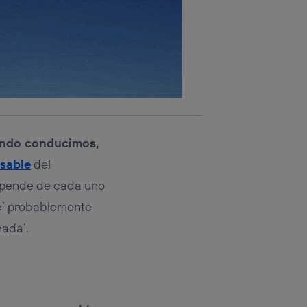
ndo conducimos,
sable
del
Depende de cada uno
le’ probablemente
nada’.