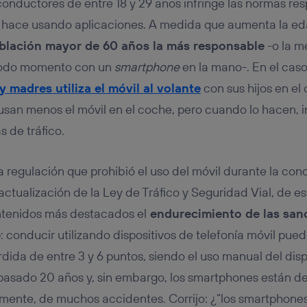
conductores de entre 18 y 29 años infringe las normas res
lo hace usando aplicaciones. A medida que aumenta la ed
blación mayor de 60 años la más responsable
-o la m
 todo momento con un
smartphone
en la mano-. En el caso 
y madres utiliza el móvil al volante
con sus hijos en el
 usan menos el móvil en el coche, pero cuando lo hacen, 
 de tráfico.
a regulación que prohibió el uso del móvil durante la co
actualización de la Ley de Tráfico y Seguridad Vial, de e
ntenidos más destacados el
endurecimiento de las sanc
e
: conducir utilizando dispositivos de telefonía móvil pu
dida de entre 3 y 6 puntos, siendo el uso manual del disp
 pasado 20 años y, sin embargo, los smartphones están d
mente, de muchos accidentes. Corrijo: ¿“los smartphones