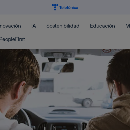
nnovación
IA
Sostenibilidad
Educación
M
PeopleFirst