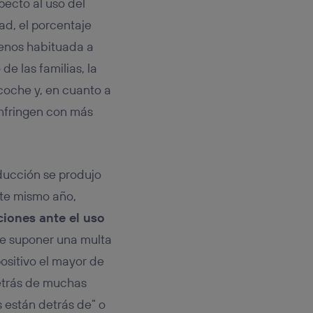
pecto al uso del
ad, el porcentaje
enos habituada a
de las familias, la
 coche y, en cuanto a
infringen con más
nducción se produjo
ste mismo año,
iones ante el uso
ede suponer una multa
ositivo el mayor de
etrás de muchas
 están detrás de” o