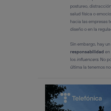
Este iden
conecte s
postureo, distracció
Típicame
salud física o emocio
Si util
hacia las empresas t
realiz
hayan 
diseño o en la regula
Si util
únicam
Sin embargo, hay un
Puedes ge
inferior 
responsabilidad
en 
Para más 
los
influencers
. No p
última la tenemos no