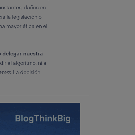
rsona que
tificador.
constantes, daños en
a la legislación o
sis se
una mayor ética en el
 hogar que
sará
 delegar nuestra
n la parte
onsenthub”)
.
r al algoritmo, ni a
aters
. La decisión