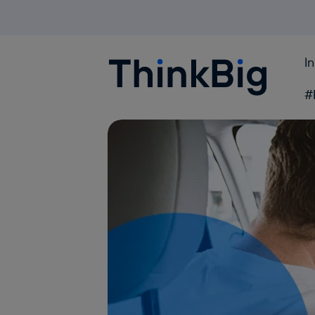
I
Blogthinkbig.com
#