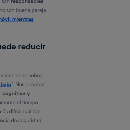
, son
responsables
 no son buena pareja
móvil mientras
uede reducir
oncienciando sobre
abajo
”. Nos cuentan
, cognitiva y
menta el tiempo
s difícil realizar
ncia de seguridad.