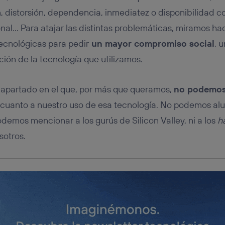
tificador se asigna a la conexión de internet, por lo que cualquier pe
u dispositivo y consienta el uso de la tecnología recibirá el mismo iden
n, distorsión, dependencia, inmediatez o disponibilidad 
nte:
nal… Para atajar las distintas problemáticas, miramos haci
izas una
conexión de banda ancha
(p. ej., Wi-Fi), el marketing o análi
ecnológicas para pedir
un mayor compromiso social
, 
ará en función de las actividades de navegación de los miembros del
dado su consentimiento.
ción de la tecnología que utilizamos.
izas
datos móviles
, el marketing será más personalizado, ya que se ba
ente en la navegación del usuario del móvil.
 apartado en el que, por más que queramos,
no podemos
stionar los consentimientos Utiq seleccionando “Administrar Utiq” e
de esta página web o visitando el
portal de privacidad de Utiq (“c
cuanto a nuestro uso de esa tecnología. No podemos aludi
información, consulta la
política de privacidad de Utiq
.
odemos mencionar a los gurús de Silicon Valley, ni a los
h
sotros.