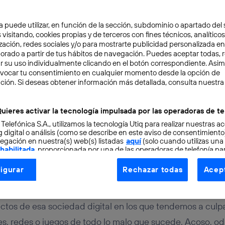
a puede utilizar, en función de la sección, subdominio o apartado del 
 visitando, cookies propias y de terceros con fines técnicos, analíticos
zación, redes sociales y/o para mostrarte publicidad personalizada e
aborado a partir de tus hábitos de navegación. Puedes aceptar todas, 
r su uso individualmente clicando en el botón correspondiente. Asi
evocar tu consentimiento en cualquier momento desde la opción de
SPONSABLE
5 min
ción. Si deseas obtener información más detallada, consulta nuestra
ón responsable: modo 
uieres activar la tecnología impulsada por las operadoras de te
 Telefónica S.A., utilizamos la tecnología Utiq para realizar nuestras a
en el coche
 digital o análisis (como se describe en este aviso de consentimient
egación en nuestra(s) web(s) listadas
aquí
(solo cuando utilizas una
 habilitada
, proporcionada por una de las operadoras de telefonía par
tu consentimiento en cada página web).
igurar
Rechazar todas
Acept
ogía Utiq está diseñada con la privacidad como prioridad ofreciéndot
ogía utiliza un identificador cifrado creado por tu
operadora de tele
o tu dirección IP y otra información de la cuenta de cliente de telec
tos de esa sociedad digital en los que tendemos a culpar
 a la conexión que utilizas (p. ej., número de teléfono móvil).
es, redes o juegos de todo lo malo que sucede. Acoso, odi