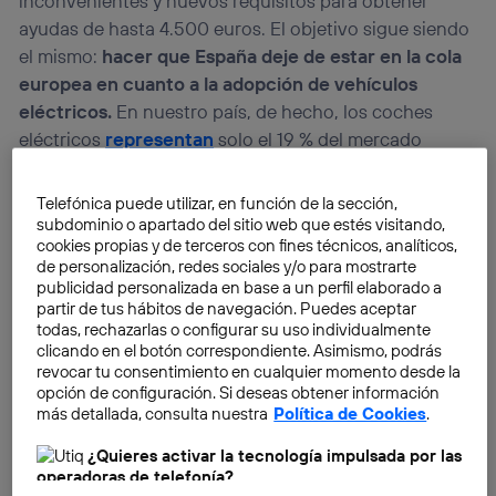
inconvenientes y nuevos requisitos para obtener
ayudas de hasta 4.500 euros. El objetivo sigue siendo
el mismo:
hacer que España deje de estar en la cola
europea en cuanto a la adopción de vehículos
eléctricos.
En nuestro país, de hecho, los coches
eléctricos
representan
solo el 19 % del mercado
(mientras que en Noruega, por ejemplo, alcanzan el 90
%), pese a que se venden más modelos de estas
Telefónica puede utilizar, en función de la sección,
características que nunca: en octubre de 2025, el
subdominio o apartado del sitio web que estés visitando,
cookies propias y de terceros con fines técnicos, analíticos,
65,6% de coches matriculados en España eran
de personalización, redes sociales y/o para mostrarte
híbridos y eléctricos.
publicidad personalizada en base a un perfil elaborado a
partir de tus hábitos de navegación. Puedes aceptar
todas, rechazarlas o configurar su uso individualmente
clicando en el botón correspondiente. Asimismo, podrás
revocar tu consentimiento en cualquier momento desde la
opción de configuración. Si deseas obtener información
más detallada, consulta nuestra
Política de Cookies
.
¿Quieres activar la tecnología impulsada por las
operadoras de telefonía?