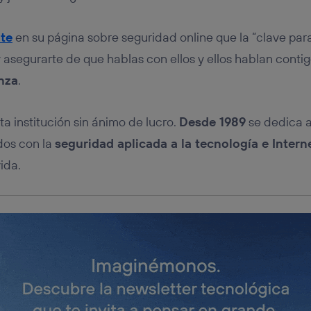
tificador se asigna a la conexión de internet, por lo que cualquier pe
u dispositivo y consienta el uso de la tecnología recibirá el mismo iden
nte:
ute
en su página sobre seguridad online que la “clave para
izas una
conexión de banda ancha
(p. ej., Wi-Fi), el marketing o análi
y asegurarte de que hablas con ellos y ellos hablan conti
ará en función de las actividades de navegación de los miembros del
dado su consentimiento.
nza
.
izas
datos móviles
, el marketing será más personalizado, ya que se ba
ente en la navegación del usuario del móvil.
sta institución sin ánimo de lucro.
Desde 1989
se dedica a
stionar los consentimientos Utiq seleccionando “Administrar Utiq” e
de esta página web o visitando el
portal de privacidad de Utiq (“c
dos con la
seguridad aplicada a la tecnología e Intern
información, consulta la
política de privacidad de Utiq
.
ida.