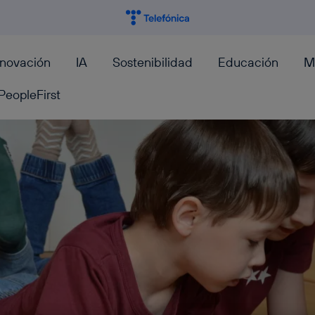
nnovación
IA
Sostenibilidad
Educación
M
PeopleFirst