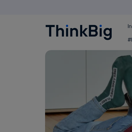
I
Blogthinkbig.com
#