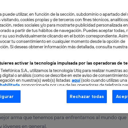
a puede utilizar, en función de la sección, subdominio o apartado del 
 visitando, cookies propias y de terceros con fines técnicos, analíticos
zación, redes sociales y/o para mostrarte publicidad personalizada e
aborado a partir de tus hábitos de navegación. Puedes aceptar todas, 
r su uso individualmente clicando en el botón correspondiente. Asi
evocar tu consentimiento en cualquier momento desde la opción de
OSITIVOS
4 min
ción. Si deseas obtener información más detallada, consulta nuestra
 para que tus hijos disf
uieres activar la tecnología impulsada por las operadoras de te
 Telefónica S.A., utilizamos la tecnología Utiq para realizar nuestras a
 con seguridad
 digital o análisis (como se describe en este aviso de consentimient
egación en nuestra(s) web(s) listadas
aquí
(solo cuando utilizas una
 habilitada
, proporcionada por una de las operadoras de telefonía par
tu consentimiento en cada página web).
igurar
Rechazar todas
Acept
ogía Utiq está diseñada con la privacidad como prioridad ofreciéndot
ogía utiliza un identificador cifrado creado por tu
operadora de tele
o tu dirección IP y otra información de la cuenta de cliente de telec
mejor arma que tenemos para enfrentarnos al mundo que 
 a la conexión que utilizas (p. ej., número de teléfono móvil).
 y jóvenes en general.