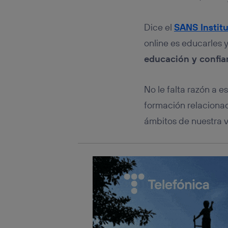
Este iden
conecte s
Típicame
Dice el
SANS Instit
Si util
online es educarles 
realiz
hayan 
educación y confia
Si util
únicam
No le falta razón a e
Puedes ge
inferior 
formación relaciona
Para más 
ámbitos de nuestra v