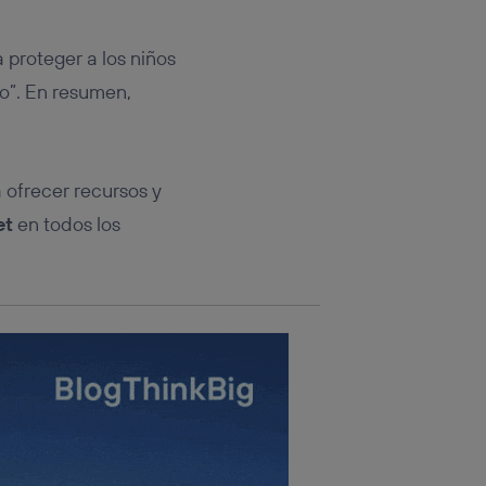
rsona que
tificador.
 proteger a los niños
sis se
go”. En resumen,
 hogar que
sará
 ofrecer recursos y
n la parte
onsenthub”)
.
et
en todos los