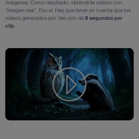
imágenes. Como resultado, obtendrás videos con
“imagen real”. Eso sí. Hay que tener en cuenta que los
videos generados por Veo son de
8 segundos por
clip
.
Tu configuración de cookies no permite la visualización de
este contenido
Configurar cookies