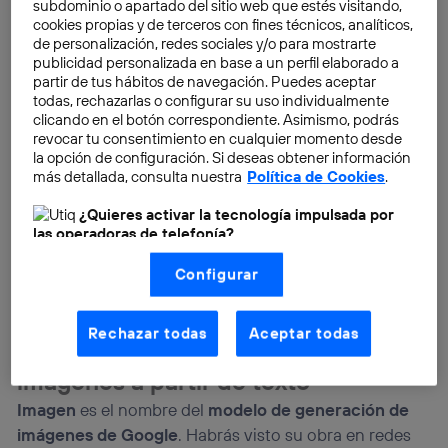
subdominio o apartado del sitio web que estés visitando,
cookies propias y de terceros con fines técnicos, analíticos,
de personalización, redes sociales y/o para mostrarte
publicidad personalizada en base a un perfil elaborado a
partir de tus hábitos de navegación. Puedes aceptar
En su evento más importante del año, el
Google I/O
todas, rechazarlas o configurar su uso individualmente
clicando en el botón correspondiente. Asimismo, podrás
2025
, este coloso tecnológico presentó las últimas
revocar tu consentimiento en cualquier momento desde
versiones de sus modelos de generación de video e
la opción de configuración. Si deseas obtener información
imagen,
Veo 3
e
Imagen 4
respectivamente. También
más detallada, consulta nuestra
Política de Cookies
.
dio a conocer
Lyria 2
, un modelo de IA generativa
¿Quieres activar la tecnología impulsada por
específica para música. Y para facilitar su uso,
las operadoras de telefonía?
presentó
Flow
, su herramienta de creación y edición
Nosotros, Telefónica S.A., utilizamos la tecnología Utiq para
de video basada en IA. Veamos en qué consisten y qué
Configurar
realizar nuestras acciones de marketing digital o análisis
(como se describe en este aviso de consentimiento)
pueden hacer cada una de ellas.
basadas en tu navegación en nuestra(s) web(s)
listadas
aquí
(solo cuando utilizas una
conexión a
Rechazar todas
Aceptar todas
internet habilitada
, proporcionada por una de las
Imagen 4, la IA para generar
operadoras de telefonía participantes, y otorgas tu
imágenes a partir de texto
consentimiento en cada página web).
La tecnología Utiq está diseñada con la privacidad como
Imagen
es el nombre del
modelo de generación de
prioridad ofreciéndote elección y control.
imágenes de Google
. Habrás visto su obra en redes