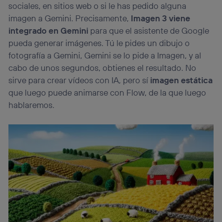
La tecnología utiliza un identificador cifrado creado por tu
sociales, en sitios web o si le has pedido alguna
operadora de telefonía
, utilizando tu dirección IP y otra
imagen a Gemini. Precisamente,
Imagen 3 viene
información de la cuenta de cliente de
telecomunicaciones vinculada a la conexión que utilizas
integrado en Gemini
para que el asistente de Google
(p. ej., número de teléfono móvil).
pueda generar imágenes. Tú le pides un dibujo o
Este identificador se asigna a la conexión de internet, por
fotografía a Gemini, Gemini se lo pide a Imagen, y al
lo que cualquier persona que conecte su dispositivo y
cabo de unos segundos, obtienes el resultado. No
consienta el uso de la tecnología recibirá el mismo
sirve para crear vídeos con IA, pero sí
imagen estática
identificador. Típicamente:
que luego puede animarse con Flow, de la que luego
Si utilizas una
conexión de banda ancha
(p. ej., Wi-Fi),
el marketing o análisis se realizará en función de las
hablaremos.
actividades de navegación de los miembros del hogar
que hayan dado su consentimiento.
Si utilizas
datos móviles
, el marketing será más
personalizado, ya que se basará únicamente en la
navegación del usuario del móvil.
Puedes gestionar los consentimientos Utiq seleccionando
“Administrar Utiq” en la parte inferior de esta página web o
visitando el
portal de privacidad de Utiq
(“consenthub”)
. Para más información, consulta
la
política de privacidad de Utiq
.