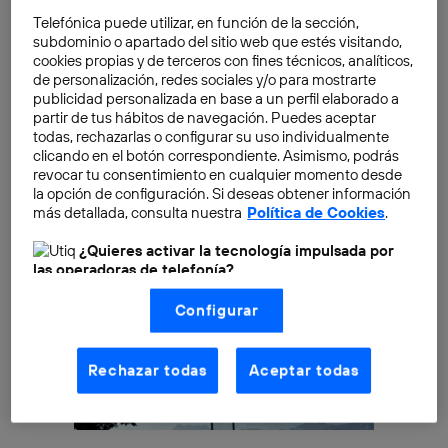
industria alimenticia no lo añadiría con tanto
Telefónica puede utilizar, en función de la sección,
entusiasmo. Pero, ¿de qué sirve que sea barato si no
subdominio o apartado del sitio web que estés visitando,
cookies propias y de terceros con fines técnicos, analíticos,
convence a los consumidores?
de personalización, redes sociales y/o para mostrarte
publicidad personalizada en base a un perfil elaborado a
partir de tus hábitos de navegación. Puedes aceptar
todas, rechazarlas o configurar su uso individualmente
clicando en el botón correspondiente. Asimismo, podrás
revocar tu consentimiento en cualquier momento desde
la opción de configuración. Si deseas obtener información
más detallada, consulta nuestra
Política de Cookies
.
¿Quieres activar la tecnología impulsada por
las operadoras de telefonía?
Nosotros, Telefónica S.A., utilizamos la tecnología Utiq para
Configurar
realizar nuestras acciones de marketing digital o análisis
(como se describe en este aviso de consentimiento)
basadas en tu navegación en nuestra(s) web(s)
listadas
aquí
(solo cuando utilizas una
conexión a
Rechazar todas
Aceptar todas
internet habilitada
, proporcionada por una de las
operadoras de telefonía participantes, y otorgas tu
consentimiento en cada página web).
La tecnología Utiq está diseñada con la privacidad como