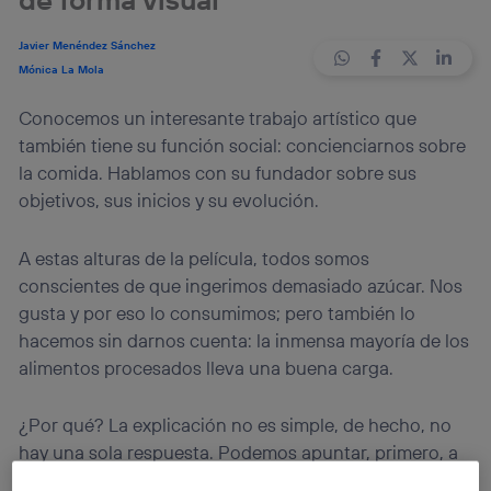
Javier Menéndez Sánchez
Mónica La Mola
Conocemos un interesante trabajo artístico que
también tiene su función social: concienciarnos sobre
la comida. Hablamos con su fundador sobre sus
objetivos, sus inicios y su evolución.
A estas alturas de la película, todos somos
conscientes de que ingerimos demasiado azúcar. Nos
gusta y por eso lo consumimos; pero también lo
hacemos sin darnos cuenta: la inmensa mayoría de los
alimentos procesados lleva una buena carga.
¿Por qué? La explicación no es simple, de hecho, no
hay una sola respuesta. Podemos apuntar, primero, a
que
resulta barato
; si fuera caro, probablemente, la