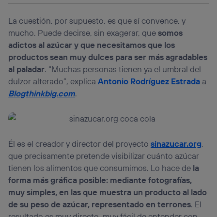
prioridad ofreciéndote elección y control.
La tecnología utiliza un identificador cifrado creado por tu
La cuestión, por supuesto, es que sí convence, y
operadora de telefonía
, utilizando tu dirección IP y otra
mucho. Puede decirse, sin exagerar, que
somos
información de la cuenta de cliente de
adictos al azúcar y que necesitamos que los
telecomunicaciones vinculada a la conexión que utilizas
(p. ej., número de teléfono móvil).
productos sean muy dulces para ser más agradables
al paladar
. “Muchas personas tienen ya el umbral del
Este identificador se asigna a la conexión de internet, por
lo que cualquier persona que conecte su dispositivo y
dulzor alterado”, explica
Antonio Rodríguez Estrada
a
consienta el uso de la tecnología recibirá el mismo
Blogthinkbig.com
.
identificador. Típicamente:
Si utilizas una
conexión de banda ancha
(p. ej., Wi-Fi),
el marketing o análisis se realizará en función de las
actividades de navegación de los miembros del hogar
que hayan dado su consentimiento.
Él es el creador y director del proyecto
sinazucar.org
,
Si utilizas
datos móviles
, el marketing será más
que precisamente pretende visibilizar cuánto azúcar
personalizado, ya que se basará únicamente en la
tienen los alimentos que consumimos. Lo hace de
la
navegación del usuario del móvil.
forma más gráfica posible: mediante fotografías,
Puedes gestionar los consentimientos Utiq seleccionando
“Administrar Utiq” en la parte inferior de esta página web o
muy simples, en las que muestra un producto al lado
visitando el
portal de privacidad de Utiq
de su peso de azúcar, representado en terrones
. El
(“consenthub”)
. Para más información, consulta
resultado es muy directo, muy fácil de entender con