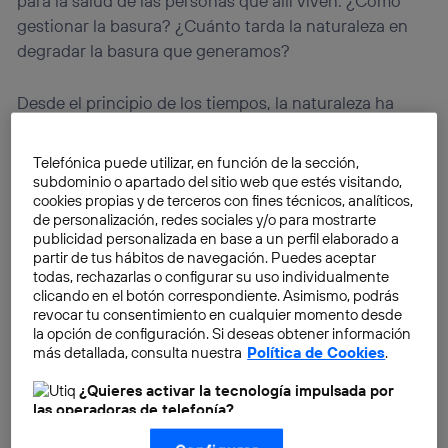
para la salud de las personas que allí viven. ¿Cómo
gestionar la basura? ¿Cuánto tarda la naturaleza en
degradar la basura que generamos?
Desde el principio de los tiempos, la naturaleza ha
sabido degradar con relativa facilidad los compuestos
naturales generados. Pero con la revolución
Telefónica puede utilizar, en función de la sección,
industrial, en Occidente se inició una era de confianza
subdominio o apartado del sitio web que estés visitando,
cookies propias y de terceros con fines técnicos, analíticos,
en la capacidad creadora y transformadora del
de personalización, redes sociales y/o para mostrarte
hombre que evolucionó hacia una sociedad
urbana
,
publicidad personalizada en base a un perfil elaborado a
industrial
y
diversificada
.
partir de tus hábitos de navegación. Puedes aceptar
todas, rechazarlas o configurar su uso individualmente
clicando en el botón correspondiente. Asimismo, podrás
revocar tu consentimiento en cualquier momento desde
la opción de configuración. Si deseas obtener información
más detallada, consulta nuestra
Política de Cookies
.
¿Quieres activar la tecnología impulsada por
las operadoras de telefonía?
Nosotros, Telefónica S.A., utilizamos la tecnología Utiq para