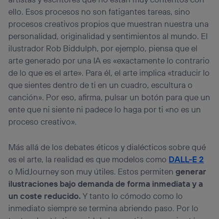
Si utilizas una
conexión de banda ancha
(p. ej., Wi-Fi),
ello. Esos procesos no son fatigantes tareas, sino
el marketing o análisis se realizará en función de las
actividades de navegación de los miembros del hogar
procesos creativos propios que muestran nuestra una
que hayan dado su consentimiento.
personalidad, originalidad y sentimientos al mundo. El
Si utilizas
datos móviles
, el marketing será más
ilustrador Rob Biddulph, por ejemplo, piensa que el
personalizado, ya que se basará únicamente en la
arte generado por una IA es «exactamente lo contrario
navegación del usuario del móvil.
de lo que es el arte». Para él, el arte implica «traducir lo
Puedes gestionar los consentimientos Utiq seleccionando
que sientes dentro de ti en un cuadro, escultura o
“Administrar Utiq” en la parte inferior de esta página web o
visitando el
portal de privacidad de Utiq
canción». Por eso, afirma, pulsar un botón para que un
(“consenthub”)
. Para más información, consulta
ente que ni siente ni padece lo haga por ti «no es un
la
política de privacidad de Utiq
.
proceso creativo».
Más allá de los debates éticos y dialécticos sobre qué
es el arte, la realidad es que modelos como
DALL-E 2
o MidJourney son muy útiles. Estos permiten
generar
ilustraciones bajo demanda de forma inmediata y a
un coste reducido.
Y tanto lo cómodo como lo
inmediato siempre se termina abriendo paso. Por lo