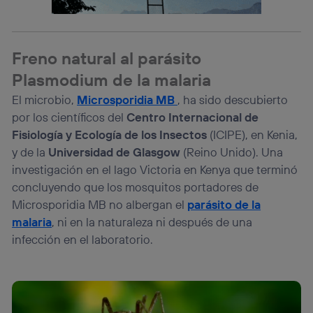
Si utilizas una
conexión de banda ancha
(p. ej., Wi-Fi),
el marketing o análisis se realizará en función de las
actividades de navegación de los miembros del hogar
que hayan dado su consentimiento.
Freno natural al parásito
Si utilizas
datos móviles
, el marketing será más
Plasmodium de la malaria
personalizado, ya que se basará únicamente en la
navegación del usuario del móvil.
El microbio,
Microsporidia MB
, ha sido descubierto
Puedes gestionar los consentimientos Utiq seleccionando
por los científicos del
Centro Internacional de
“Administrar Utiq” en la parte inferior de esta página web o
Fisiología y Ecología de los Insectos
(ICIPE), en Kenia,
visitando el
portal de privacidad de Utiq
y de la
Universidad de Glasgow
(Reino Unido). Una
(“consenthub”)
. Para más información, consulta
investigación en el lago Victoria en Kenya que terminó
la
política de privacidad de Utiq
.
concluyendo que los mosquitos portadores de
Microsporidia MB no albergan el
parásito de la
malaria
, ni en la naturaleza ni después de una
infección en el laboratorio.