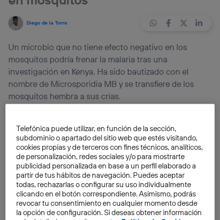
Diego de la Torre
Un microbio que no tiene efecto negativo en los
mosquitos podría frenar la malaria tras una
investigación en Kenya. Ha sido bautizado con el
nombre de Microsporidia MB y se transfiere de los
mosquitos hembra a sus crías.
Según
UNICEF
, la malaria mata alrededor de
800.000
Telefónica puede utilizar, en función de la sección,
personas al año
, casi un
90% de estos fallecimientos
subdominio o apartado del sitio web que estés visitando,
se producen en África
. No es de extrañar los grandes
cookies propias y de terceros con fines técnicos, analíticos,
de personalización, redes sociales y/o para mostrarte
esfuerzos que la ciencia invierte en combatir esta
publicidad personalizada en base a un perfil elaborado a
enfermedad.
partir de tus hábitos de navegación. Puedes aceptar
todas, rechazarlas o configurar su uso individualmente
clicando en el botón correspondiente. Asimismo, podrás
Se han llegado a crear
mosquitos modificados
revocar tu consentimiento en cualquier momento desde
genéticamente
para combatirla, o incluso se ha
la opción de configuración. Si deseas obtener información