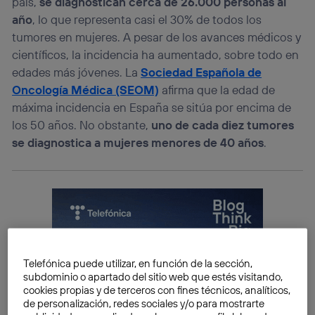
país,
se diagnostican cerca de 26.000 personas al
año
, lo que representa casi el 30% de todos los
tumores en mujeres. A pesar de los avances médicos y
científicos, la incidencia ha aumentado, sobre todo en
edades más jóvenes. La
Sociedad Española de
Oncología Médica (SEOM)
afirma que la edad de
máxima incidencia en España se sitúa por encima de
los 50 años. No obstante,
uno de cada diez tumores
se diagnostica a mujeres menores de 40 años
.
Telefónica puede utilizar, en función de la sección,
subdominio o apartado del sitio web que estés visitando,
cookies propias y de terceros con fines técnicos, analíticos,
de personalización, redes sociales y/o para mostrarte