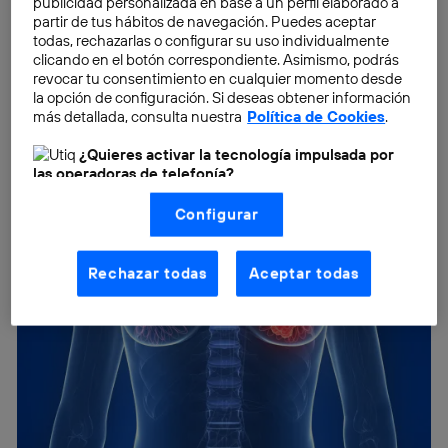
publicidad personalizada en base a un perfil elaborado a
partir de tus hábitos de navegación. Puedes aceptar
todas, rechazarlas o configurar su uso individualmente
clicando en el botón correspondiente. Asimismo, podrás
revocar tu consentimiento en cualquier momento desde
la opción de configuración. Si deseas obtener información
más detallada, consulta nuestra
Política de Cookies
.
¿Quieres activar la tecnología impulsada por
las operadoras de telefonía?
Nosotros, Telefónica S.A., utilizamos la tecnología Utiq para
Configurar
realizar nuestras acciones de marketing digital o análisis
(como se describe en este aviso de consentimiento)
basadas en tu navegación en nuestra(s) web(s)
listadas
aquí
(solo cuando utilizas una
conexión a
Rechazar todas
Aceptar todas
internet habilitada
, proporcionada por una de las
operadoras de telefonía participantes, y otorgas tu
consentimiento en cada página web).
La tecnología Utiq está diseñada con la privacidad como
prioridad ofreciéndote elección y control.
La tecnología utiliza un identificador cifrado creado por tu
operadora de telefonía
, utilizando tu dirección IP y otra
información de la cuenta de cliente de
telecomunicaciones vinculada a la conexión que utilizas