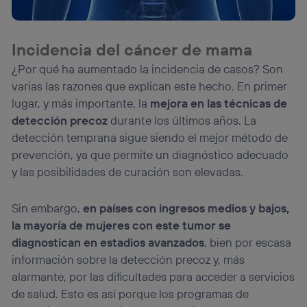
(p. ej., número de teléfono móvil).
Este identificador se asigna a la conexión de internet, por
lo que cualquier persona que conecte su dispositivo y
Incidencia del cáncer de mama
consienta el uso de la tecnología recibirá el mismo
¿Por qué ha aumentado la incidencia de casos? Son
identificador. Típicamente:
varias las razones que explican este hecho. En primer
Si utilizas una
conexión de banda ancha
(p. ej., Wi-Fi),
el marketing o análisis se realizará en función de las
lugar, y más importante, la
mejora en las técnicas de
actividades de navegación de los miembros del hogar
detección precoz
durante los últimos años. La
que hayan dado su consentimiento.
detección temprana sigue siendo el mejor método de
Si utilizas
datos móviles
, el marketing será más
prevención, ya que permite un diagnóstico adecuado
personalizado, ya que se basará únicamente en la
y las posibilidades de curación son elevadas.
navegación del usuario del móvil.
Puedes gestionar los consentimientos Utiq seleccionando
“Administrar Utiq” en la parte inferior de esta página web o
Sin embargo,
en países con ingresos medios y bajos,
visitando el
portal de privacidad de Utiq
la mayoría de mujeres con este tumor se
(“consenthub”)
. Para más información, consulta
diagnostican en estadios avanzados
, bien por escasa
la
política de privacidad de Utiq
.
información sobre la detección precoz y, más
alarmante, por las dificultades para acceder a servicios
de salud. Esto es así porque los programas de