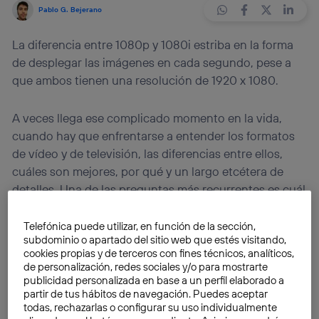
Pablo G. Bejerano
La diferencia entre 1080p y 1080i estriba en la forma
de desplegar las imágenes en cada segundo, pese a
que ambos tienen una resolución de 1920 x 1080.
A veces llega ese complicado momento en la vida,
cuando hay que enfrentarse a entender los formatos
de vídeo y de televisión, las diferencias entre ellos,
cuáles son mejores, por qué y un largo etcétera de
detalles. Una de las preguntas más recurrentes es cuál
es la diferencia entre 1080p y 1080i. Ambos son
formatos de televisión de alta definición y
los dos
Telefónica puede utilizar, en función de la sección,
subdominio o apartado del sitio web que estés visitando,
tienen la misma resolución 1920×1080 píxeles
.
cookies propias y de terceros con fines técnicos, analíticos,
Ofrecen, por tanto, la misma información, pero no son
de personalización, redes sociales y/o para mostrarte
iguales técnicamente y esto también es distinguible
publicidad personalizada en base a un perfil elaborado a
partir de tus hábitos de navegación. Puedes aceptar
para el ojo humano en ciertas circunstancias.
todas, rechazarlas o configurar su uso individualmente