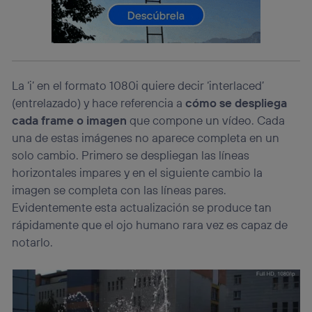
lo que cualquier persona que conecte su dispositivo y
consienta el uso de la tecnología recibirá el mismo
identificador. Típicamente:
Si utilizas una
conexión de banda ancha
(p. ej., Wi-Fi),
el marketing o análisis se realizará en función de las
actividades de navegación de los miembros del hogar
La ‘i’ en el formato 1080i quiere decir ‘interlaced’
que hayan dado su consentimiento.
(entrelazado) y hace referencia a
cómo se despliega
Si utilizas
datos móviles
, el marketing será más
cada frame o imagen
que compone un vídeo. Cada
personalizado, ya que se basará únicamente en la
navegación del usuario del móvil.
una de estas imágenes no aparece completa en un
Puedes gestionar los consentimientos Utiq seleccionando
solo cambio. Primero se despliegan las líneas
“Administrar Utiq” en la parte inferior de esta página web o
horizontales impares y en el siguiente cambio la
visitando el
portal de privacidad de Utiq
imagen se completa con las líneas pares.
(“consenthub”)
. Para más información, consulta
Evidentemente esta actualización se produce tan
la
política de privacidad de Utiq
.
rápidamente que el ojo humano rara vez es capaz de
notarlo.