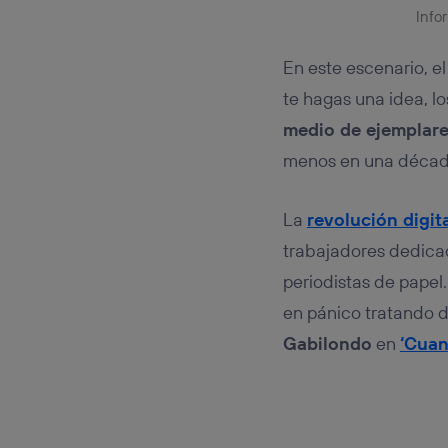
Info
En este escenario, e
te hagas una idea, l
medio de ejemplar
menos en una décad
La
revolución digit
trabajadores dedica
periodistas de papel
en pánico tratando 
Gabilondo
en
‘Cuan