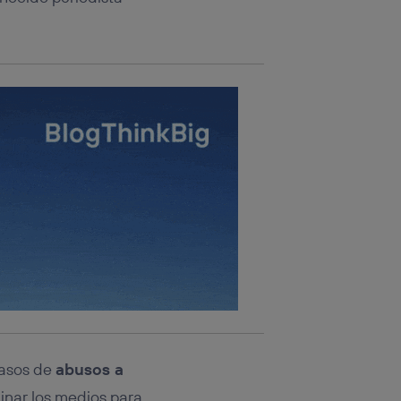
casos de
abusos a
inar los medios para