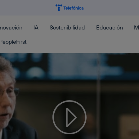
nnovación
IA
Sostenibilidad
Educación
M
PeopleFirst