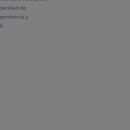
capacidad de
ependencia y
é’.