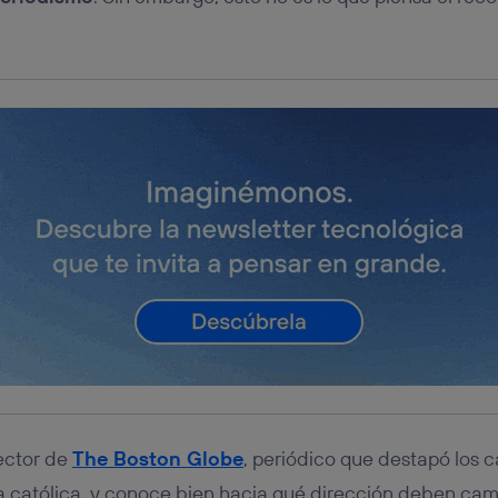
ector de
The Boston Globe
, periódico que destapó los 
ia católica, y conoce bien hacia qué dirección deben cam