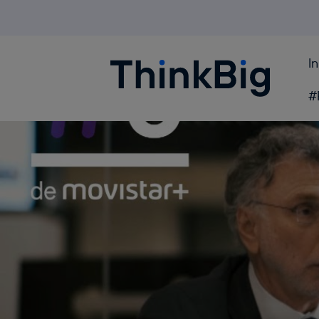
I
Blogthinkbig.com
#