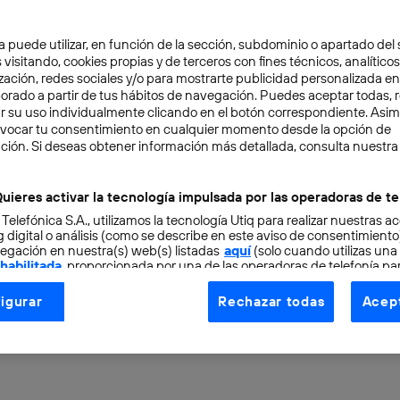
a puede utilizar, en función de la sección, subdominio o apartado del 
 visitando, cookies propias y de terceros con fines técnicos, analíticos
zación, redes sociales y/o para mostrarte publicidad personalizada e
aborado a partir de tus hábitos de navegación. Puedes aceptar todas, 
r su uso individualmente clicando en el botón correspondiente. Asi
evocar tu consentimiento en cualquier momento desde la opción de
URO
4 min
ción. Si deseas obtener información más detallada, consulta nuestra
lización y las nuevas te
uieres activar la tecnología impulsada por las operadoras de te
 Telefónica S.A., utilizamos la tecnología Utiq para realizar nuestras a
 futuro prometedor al
 digital o análisis (como se describe en este aviso de consentimient
egación en nuestra(s) web(s) listadas
aquí
(solo cuando utilizas una
 habilitada
, proporcionada por una de las operadoras de telefonía par
smo
tu consentimiento en cada página web).
igurar
Rechazar todas
Acept
ogía Utiq está diseñada con la privacidad como prioridad ofreciéndot
ogía utiliza un identificador cifrado creado por tu
operadora de tele
o tu dirección IP y otra información de la cuenta de cliente de telec
 a la conexión que utilizas (p. ej., número de teléfono móvil).