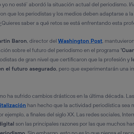
tificador se asigna a la conexión de internet, por lo que cualquier pe
yo no esté’ abordó la situación actual del periodismo. I
u dispositivo y consienta el uso de la tecnología recibirá el mismo iden
nte:
n que los periodistas y los medios deben adaptarse a la e
izas una
conexión de banda ancha
(p. ej., Wi-Fi), el marketing o análi
¿Quieres saber a qué retos se está enfrentando esta prof
ará en función de las actividades de navegación de los miembros del
dado su consentimiento.
izas
datos móviles
, el marketing será más personalizado, ya que se ba
rtin Baron
, director del
Washington Post
, mantuviero
ente en la navegación del usuario del móvil.
ción sobre el futuro del periodismo en el programa
‘Cuan
stionar los consentimientos Utiq seleccionando “Administrar Utiq” e
iodistas de gran nivel que certificaron que la profesión y
l
de esta página web o visitando el
portal de privacidad de Utiq (“c
información, consulta la
política de privacidad de Utiq
.
n el futuro asegurado
, pero que experimentarán una i
smo ha sufrido cambios drásticos en la última década. La
italización
han hecho que la actividad periodística sea m
r ejemplo, a finales del siglo XX. Las redes sociales, Inter
igital
son las principales razones por las que muchos ha
periodismo
. Sin embargo, esto no es lo que piensa el rec