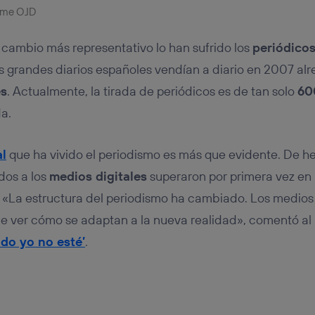
rme OJD
l cambio más representativo lo han sufrido los
periódicos
os grandes diarios españoles vendían a diario en 2007 a
es
. Actualmente, la tirada de periódicos es de tan solo
60
a.
al
que ha vivido el periodismo es más que evidente. De he
dos a los
medios digitales
superaron por primera vez en la
. «La estructura del periodismo ha cambiado. Los medios 
de ver cómo se adaptan a la nueva realidad», comentó al
do yo no esté’
.