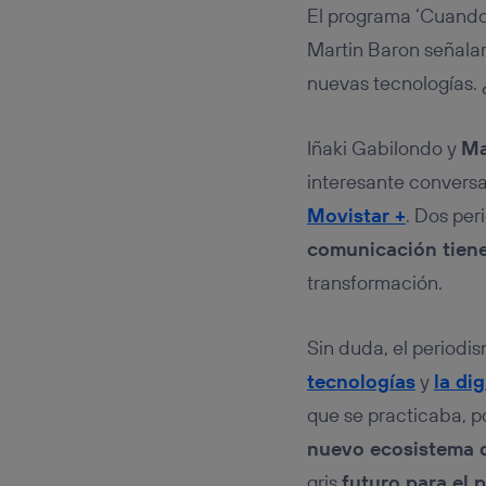
Este iden
El programa ‘Cuando 
conecte s
Típicame
Martin Baron señalaro
Si util
nuevas tecnologías. 
realiz
hayan 
Si util
Iñaki Gabilondo y
Ma
únicam
interesante conversa
Puedes ge
Movistar +
. Dos per
inferior 
Para más 
comunicación tiene
transformación.
Sin duda, el periodi
tecnologías
y
la dig
que se practicaba, po
nuevo ecosistema d
gris
futuro para el 