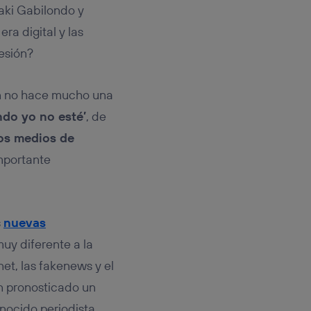
rsona que
ñaki Gabilondo y
tificador.
ra digital y las
sis se
esión?
 hogar que
sará
n no hace mucho una
do yo no esté’
, de
n la parte
os medios de
onsenthub”)
.
mportante
s
nuevas
uy diferente a la
net, las fakenews y el
n pronosticado un
onocido periodista