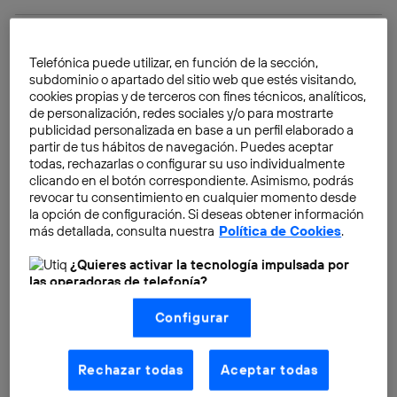
Telefónica puede utilizar, en función de la sección,
subdominio o apartado del sitio web que estés visitando,
cookies propias y de terceros con fines técnicos, analíticos,
de personalización, redes sociales y/o para mostrarte
publicidad personalizada en base a un perfil elaborado a
partir de tus hábitos de navegación. Puedes aceptar
todas, rechazarlas o configurar su uso individualmente
clicando en el botón correspondiente. Asimismo, podrás
revocar tu consentimiento en cualquier momento desde
la opción de configuración. Si deseas obtener información
más detallada, consulta nuestra
Política de Cookies
.
¿Quieres activar la tecnología impulsada por
las operadoras de telefonía?
Nosotros, Telefónica S.A., utilizamos la tecnología Utiq para
Configurar
realizar nuestras acciones de marketing digital o análisis
(como se describe en este aviso de consentimiento)
basadas en tu navegación en nuestra(s) web(s)
Soluciones de backup hay muchas. Los sistemas
listadas
aquí
(solo cuando utilizas una
conexión a
Rechazar todas
Aceptar todas
operativos más recientes ofrecen su propia
internet habilitada
, proporcionada por una de las
operadoras de telefonía participantes, y otorgas tu